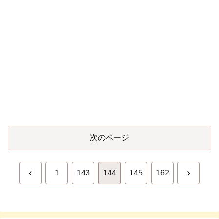
次のページ
前
次
1
143
144
145
162
へ
へ