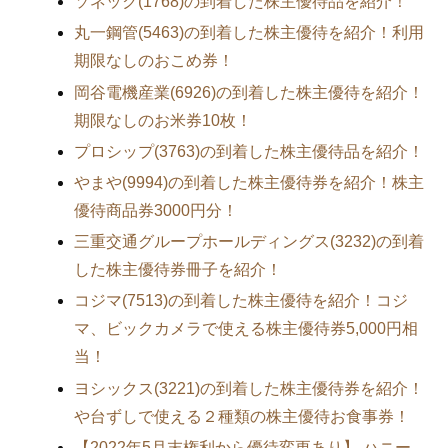
ソネック(1768)の到着した株主優待品を紹介！
丸一鋼管(5463)の到着した株主優待を紹介！利用
期限なしのおこめ券！
岡谷電機産業(6926)の到着した株主優待を紹介！
期限なしのお米券10枚！
プロシップ(3763)の到着した株主優待品を紹介！
やまや(9994)の到着した株主優待券を紹介！株主
優待商品券3000円分！
三重交通グループホールディングス(3232)の到着
した株主優待券冊子を紹介！
コジマ(7513)の到着した株主優待を紹介！コジ
マ、ビックカメラで使える株主優待券5,000円相
当！
ヨシックス(3221)の到着した株主優待券を紹介！
や台ずしで使える２種類の株主優待お食事券！
【2022年5月末権利から優待変更あり】 ハニー