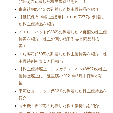
(7105)の到着した株主優待品を紹介！
東京鉄鋼(5445)の到着した株主優待品を紹介！
【継続保有1年以上認定】ＴＢＫ(7277)の到着し
た株主優待品を紹介！
イエローハット(9882)の到着した２種類の株主優
待券を紹介！株主お買い物割引券と商品引換
券！
くら寿司(2695)の到着した株主優待券を紹介！株
主優待割引券１万円相当！
【株主優待廃止！】タカラレーベン(8897)の株主
優待は廃止に！進呈済の2021年3月末権利が最
後。
平河ヒューテック(5821)の到着した株主優待品を
紹介！
高田機工(5923)の到着した株主優待品を紹介！