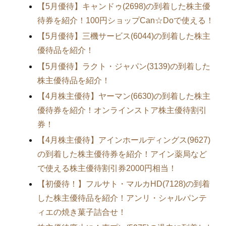
【5月優待】キャンドゥ(2698)の到着した株主優
待券を紹介！100円ショップCan☆Doで使える！
【5月優待】三機サービス(6044)の到着した株主
優待品を紹介！
【5月優待】ラクト・ジャパン(3139)の到着した
株主優待品を紹介！
【4月株主優待】ヤーマン(6630)の到着した株主
優待券を紹介！オンラインストア株主優待割引
券！
【4月株主優待】アインホールディングス(9627)
の到着した株主優待券を紹介！アイン薬局など
で使える株主優待割引券2000円相当！
【初優待！】フルサト・マルカHD(7128)の到着
した株主優待品を紹介！アンリ・シャルパンテ
ィエの焼き菓子詰合せ！