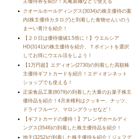
主優待券を紹介！丸亀製麺などで使える
クオールホールディングス(3034)の株主優待の案
内(株主優待カタログ)と到着した食物せんいのう
まーい青汁を紹介！
【２０日は優待価値1.5倍に！】ウエルシア
HD(3141)の株主優待を紹介、Ｔポイントを選択
してお得にウエル活をしよう！
【1万円超】エディオン(2730)の到着した高額株
主優待ギフトカードを紹介！エディオンネット
ショップでも使える！
正栄食品工業(8079)の到着した大量のお菓子株主
優待品を紹介！4月末権利はクッキー、ナッツ、
ドライフルーツ、マロングラッセなど！
【ギフトカードの優待！】アレンザホールディ
ングス(3546)の到着した株主優待品を紹介！
地主(3252)の到着した株主優待を紹介！ジェフグ