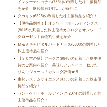
インターナショナル(7864)の到着した株主優待品
を紹介！継続保有1年以上が条件に！
タカキタ(6325)の到着した株主優待品を紹介！
【優待品到着！】オンワードホールディングス
(8016)の到着した株主優待カタログとオンワード
クローゼット買物割引券を紹介！
Ｍ＆Ａキャピタルパートナーズ(6080)の到着した
株主優待品を紹介！
【３０本の壁】アークス(9948)の到着した株主優
待のご案内を紹介！美味しいシャイニーねぶた
りんごジュース！カタログ評価★５
東邦システムサイエンス(4333)の到着した株主優
待品を紹介！
セントケア・ホールディング(2374)の到着した株
主優待品を紹介！