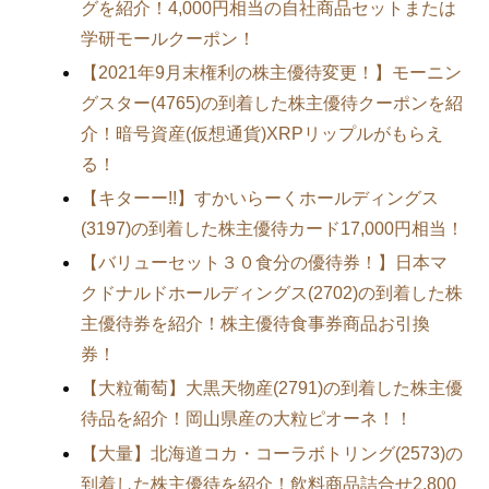
グを紹介！4,000円相当の自社商品セットまたは
学研モールクーポン！
【2021年9月末権利の株主優待変更！】モーニン
グスター(4765)の到着した株主優待クーポンを紹
介！暗号資産(仮想通貨)XRPリップルがもらえ
る！
【キターー!!】すかいらーくホールディングス
(3197)の到着した株主優待カード17,000円相当！
【バリューセット３０食分の優待券！】日本マ
クドナルドホールディングス(2702)の到着した株
主優待券を紹介！株主優待食事券商品お引換
券！
【大粒葡萄】大黒天物産(2791)の到着した株主優
待品を紹介！岡山県産の大粒ピオーネ！！
【大量】北海道コカ・コーラボトリング(2573)の
到着した株主優待を紹介！飲料商品詰合せ2,800