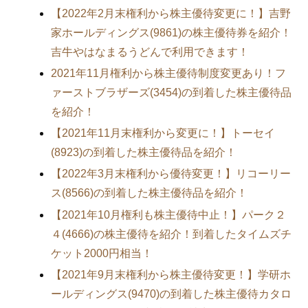
【2022年2月末権利から株主優待変更に！】吉野
家ホールディングス(9861)の株主優待券を紹介！
吉牛やはなまるうどんで利用できます！
2021年11月権利から株主優待制度変更あり！フ
ァーストブラザーズ(3454)の到着した株主優待品
を紹介！
【2021年11月末権利から変更に！】トーセイ
(8923)の到着した株主優待品を紹介！
【2022年3月末権利から優待変更！】リコーリー
ス(8566)の到着した株主優待品を紹介！
【2021年10月権利も株主優待中止！】パーク２
４(4666)の株主優待を紹介！到着したタイムズチ
ケット2000円相当！
【2021年9月末権利から株主優待変更！】学研ホ
ールディングス(9470)の到着した株主優待カタロ