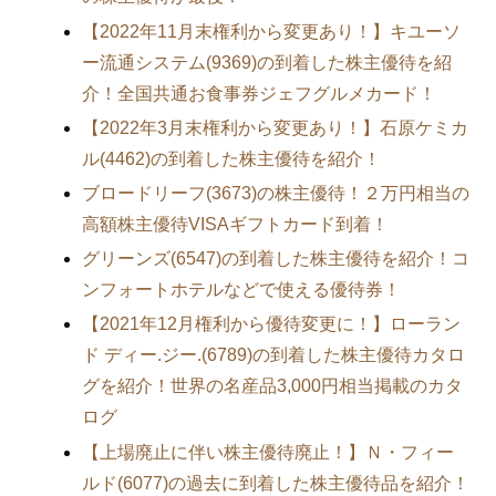
【2022年11月末権利から変更あり！】キユーソ
ー流通システム(9369)の到着した株主優待を紹
介！全国共通お食事券ジェフグルメカード！
【2022年3月末権利から変更あり！】石原ケミカ
ル(4462)の到着した株主優待を紹介！
ブロードリーフ(3673)の株主優待！２万円相当の
高額株主優待VISAギフトカード到着！
グリーンズ(6547)の到着した株主優待を紹介！コ
ンフォートホテルなどで使える優待券！
【2021年12月権利から優待変更に！】ローラン
ド ディー.ジー.(6789)の到着した株主優待カタロ
グを紹介！世界の名産品3,000円相当掲載のカタ
ログ
【上場廃止に伴い株主優待廃止！】Ｎ・フィー
ルド(6077)の過去に到着した株主優待品を紹介！