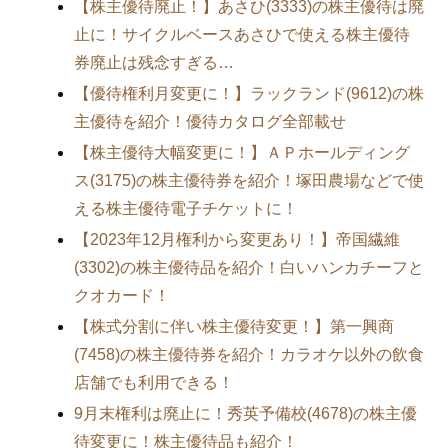
【株主優待廃止！】あさひ(3333)の株主優待は廃
止に！サイクルベースあさひで使える株主優待
券廃止は残念すぎる…
【優待権利月変更に！】ラックランド(9612)の株
主優待を紹介！優待カタログ全部載せ
【株主優待大幅変更に！】ＡＰホールディング
ス(3175)の株主優待券を紹介！塚田農場などで使
える株主優待電子チケットに！
【2023年12月権利から変更あり！】帝国繊維
(3302)の株主優待品を紹介！白いハンカチーフと
クオカード！
【株式分割に伴い株主優待変更！】第一興商
(7458)の株主優待券を紹介！カラオケ以外の飲食
店舗でも利用できる！
9月末権利は廃止に！秀英予備校(4678)の株主優
待変更に！株主優待品も紹介！