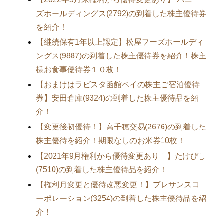
ズホールディングス(2792)の到着した株主優待券
を紹介！
【継続保有1年以上認定】松屋フーズホールディ
ングス(9887)の到着した株主優待券を紹介！株主
様お食事優待券１０枚！
【おまけはラビスタ函館ベイの株主ご宿泊優待
券】安田倉庫(9324)の到着した株主優待品を紹
介！
【変更後初優待！】高千穂交易(2676)の到着した
株主優待を紹介！期限なしのお米券10枚！
【2021年9月権利から優待変更あり！】たけびし
(7510)の到着した株主優待品を紹介！
【権利月変更と優待改悪変更！】プレサンスコ
ーポレーション(3254)の到着した株主優待品を紹
介！