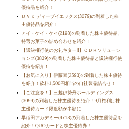
優待品を紹介！
ＤＶｘ ディーブイエックス(3079)の到着した株
主優待品を紹介！
アイ・ケイ・ケイ(2198)の到着した株主優待品、
特選お菓子の詰め合わせを紹介！
【議決権行使のお礼キター!!】ＯＤＫソリューシ
ョンズ(3839)の到着した株主優待品と議決権行使
優待を紹介！
【お気に入り】伊藤園(2593)の到着した株主優待
を紹介！飲料1,500円相当の自社製品詰合せ！
【ご注意を！】三越伊勢丹ホールディングス
(3099)の到着した株主優待を紹介！9月権利は株
主優待カード限度額が半額に…
早稲田アカデミー(4718)の到着した株主優待品を
紹介！QUOカードと株主優待券！