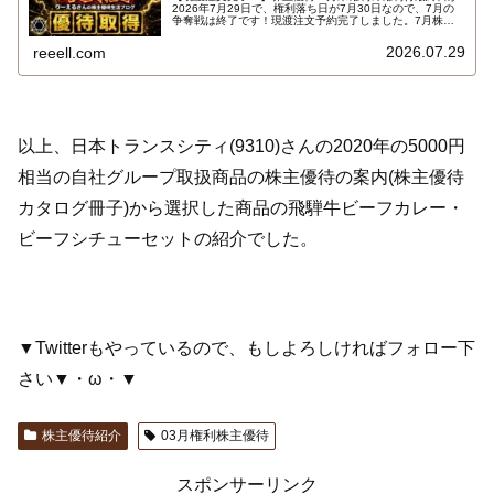
2026年7月29日で、権利落ち日が7月30日なので、7月の
争奪戦は終了です！現渡注文予約完了しました。7月株主
優待権利取得結果を報告します。使用した証券会社は楽天
証券のみでした。結果はこちらです…
2026.07.29
reeell.com
以上、日本トランスシティ(9310)さんの2020年の5000円
相当の自社グループ取扱商品の株主優待の案内(株主優待
カタログ冊子)から選択した商品の飛騨牛ビーフカレー・
ビーフシチューセットの紹介でした。
▼Twitterもやっているので、もしよろしければフォロー下
さい▼・ω・▼
株主優待紹介
03月権利株主優待
スポンサーリンク