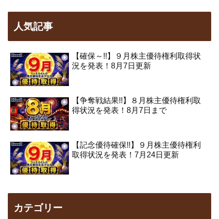
人気記事
【確保～!!】９月株主優待権利取得状
況を発表！8月7日更新
【争奪戦結果!!】８月株主優待権利取
得状況を発表！8月7日まで
【記念優待確保!!】９月株主優待権利
取得状況を発表！7月24日更新
カテゴリー