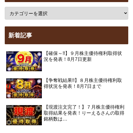
新着記事
【確保～!!】９月株主優待権利取得状
況を発表！8月7日更新
【争奪戦結果!!】８月株主優待権利取
得状況を発表！8月7日まで
【現渡注文完了！】７月株主優待権利
取得結果を発表！りーえるさんの取得
銘柄数は…