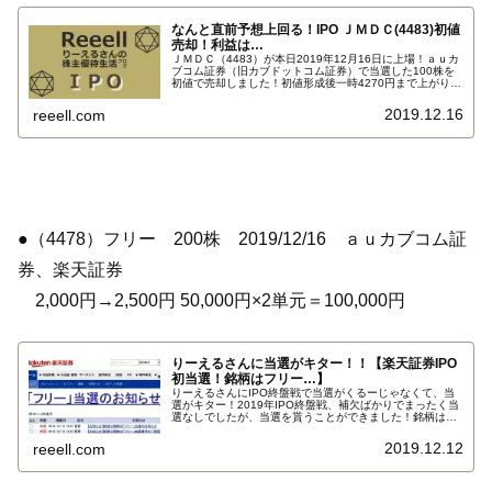
なんと直前予想上回る！IPO ＪＭＤＣ(4483)初値
売却！利益は…
ＪＭＤＣ（4483）が本日2019年12月16日に上場！ａｕカ
ブコム証券（旧カブドットコム証券）で当選した100株を
初値で売却しました！初値形成後一時4270円まで上がりま
したが、徐々に下げ安値をつけた後、初値を下回る終値で
終えています。私の利益は…
2019.12.16
reeell.com
●（4478）フリー 200株 2019/12/16 ａｕカブコム証
券、楽天証券
2,000円→2,500円 50,000円×2単元＝100,000円
りーえるさんに当選がキター！！【楽天証券IPO
初当選！銘柄はフリー…】
りーえるさんにIPO終盤戦で当選がくるーじゃなくて、当
選がキター！2019年IPO終盤戦、補欠ばかりでまったく当
選なしでしたが、当選を貰うことができました！銘柄はち
ょっと微妙な銘柄フリーfreee（4478）ですが、当選する
とうれしいですね。そして当選をくれた証券会社は…
2019.12.12
reeell.com