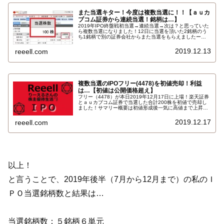
また当選キター！今度は複数当選に！！【ａｕカ
ブコム証券から連続当選！銘柄は…】
2019年IPO終盤戦初当選→連続当選→次は？と思っていた
ら複数当選になりました！12日に当選を頂いた2銘柄のう
ち1銘柄で別の証券会社からまた当選をもらえましたー！
銘柄は微妙な銘柄フリーfreee（4478）そして当選をくれ
た証券会社はまさかのａｕカブコム証券…
2019.12.13
reeell.com
複数当選のIPOフリー(4478)を初値売却！利益
は…【初値は公開価格超え】
フリー（4478）が本日2019年12月17日に上場！楽天証券
とａｕカブコム証券で当選した合計200株を初値で売却し
ました！サマリー概要は初値形成後一気に高値まで上昇、
徐々に値を下げ安値をつけた後、再び一気に上昇し初値を
上回る終値で今日は終えています。私の利益は…
2019.12.17
reeell.com
以上！
と言うことで、2019年後半（7月から12月まで）の私のＩ
ＰＯ当選銘柄数と結果は…
当選銘柄数：５銘柄６単元