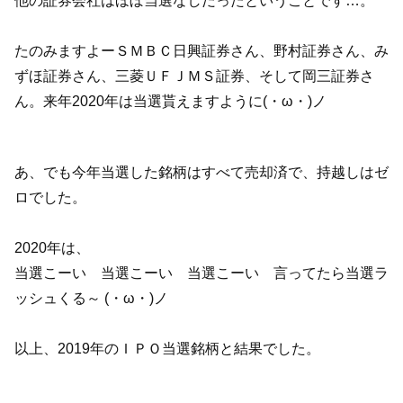
他の証券会社はほぼ当選なしだったということです…。
たのみますよーＳＭＢＣ日興証券さん、野村証券さん、み
ずほ証券さん、三菱ＵＦＪＭＳ証券、そして岡三証券さ
ん。来年2020年は当選貰えますように(・ω・)ノ
あ、でも今年当選した銘柄はすべて売却済で、持越しはゼ
ロでした。
2020年は、
当選こーい 当選こーい 当選こーい 言ってたら当選ラ
ッシュくる～ (・ω・)ノ
以上、2019年のＩＰＯ当選銘柄と結果でした。