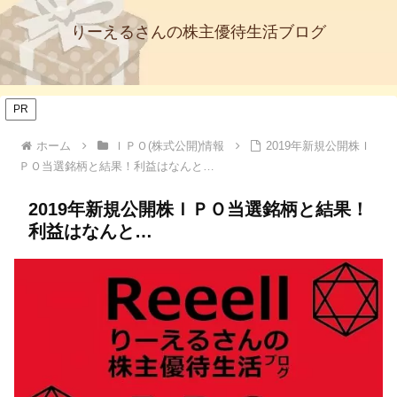
りーえるさんの株主優待生活ブログ
PR
ホーム
ＩＰＯ(株式公開)情報
2019年新規公開株Ｉ
ＰＯ当選銘柄と結果！利益はなんと…
2019年新規公開株ＩＰＯ当選銘柄と結果！
利益はなんと…