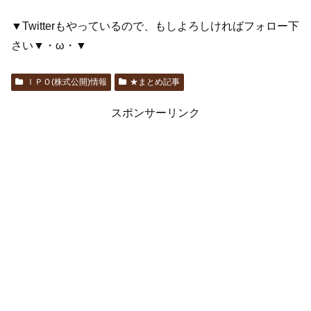
▼Twitterもやっているので、もしよろしければフォロー下
さい▼・ω・▼
ＩＰＯ(株式公開)情報
★まとめ記事
スポンサーリンク