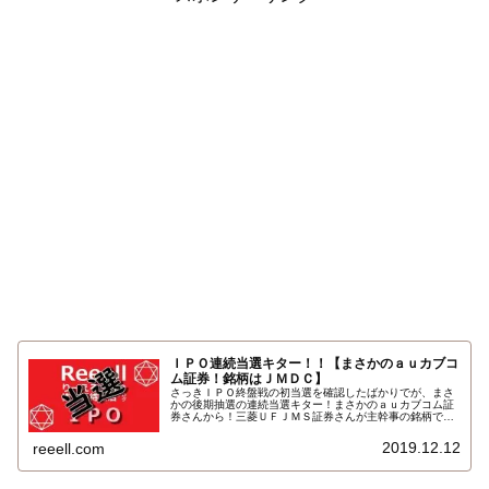
ＩＰＯ連続当選キター！！【まさかのａｕカブコ
ム証券！銘柄はＪＭＤＣ】
さっきＩＰＯ終盤戦の初当選を確認したばかりでが、まさ
かの後期抽選の連続当選キター！まさかのａｕカブコム証
券さんから！三菱ＵＦＪＭＳ証券さんが主幹事の銘柄でな
くても当選するんですね！当選した銘柄はJMDC（4483）
…
2019.12.12
reeell.com