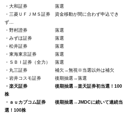
・大和証券 落選
・三菱ＵＦＪＭＳ証券 資金移動が間に合わず申込でき
ず…
・野村證券 落選
・みずほ証券 落選
・松井証券 落選
・東海東京証券 落選
・ＳＢＩ証券（全力） 落選
・丸三証券 補欠→無視※当選以外は補欠
・岩井コスモ証券 後期抽選→落選
・楽天証券 後期抽選→楽天証券初当選！100
株
・ａｕカブコム証券 後期抽選→JMDCに続いて連続当
選！100株