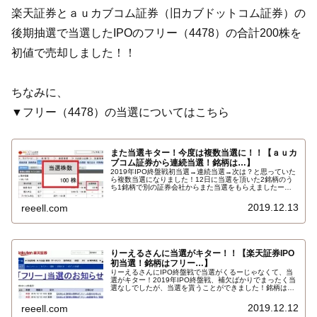
楽天証券とａｕカブコム証券（旧カブドットコム証券）の
後期抽選で当選したIPOのフリー（4478）の合計200株を
初値で売却しました！！
ちなみに、
▼フリー（4478）の当選についてはこちら
また当選キター！今度は複数当選に！！【ａｕカ
ブコム証券から連続当選！銘柄は…】
2019年IPO終盤戦初当選→連続当選→次は？と思っていた
ら複数当選になりました！12日に当選を頂いた2銘柄のう
ち1銘柄で別の証券会社からまた当選をもらえましたー！
銘柄は微妙な銘柄フリーfreee（4478）そして当選をくれ
た証券会社はまさかのａｕカブコム証券…
2019.12.13
reeell.com
りーえるさんに当選がキター！！【楽天証券IPO
初当選！銘柄はフリー…】
りーえるさんにIPO終盤戦で当選がくるーじゃなくて、当
選がキター！2019年IPO終盤戦、補欠ばかりでまったく当
選なしでしたが、当選を貰うことができました！銘柄はち
ょっと微妙な銘柄フリーfreee（4478）ですが、当選する
とうれしいですね。そして当選をくれた証券会社は…
2019.12.12
reeell.com