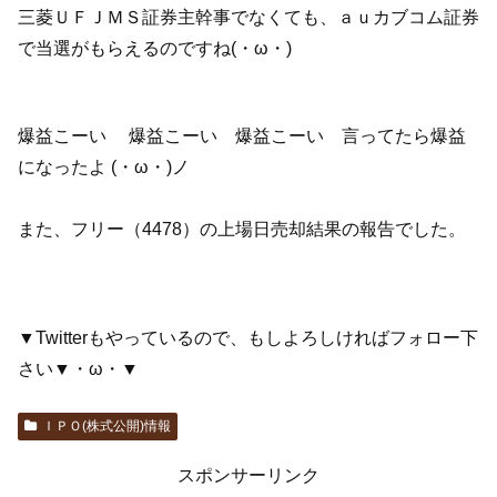
三菱ＵＦＪＭＳ証券主幹事でなくても、ａｕカブコム証券
で当選がもらえるのですね(・ω・)
爆益こーい 爆益こーい 爆益こーい 言ってたら爆益
になったよ (・ω・)ノ
また、フリー（4478）の上場日売却結果の報告でした。
▼Twitterもやっているので、もしよろしければフォロー下
さい▼・ω・▼
ＩＰＯ(株式公開)情報
スポンサーリンク