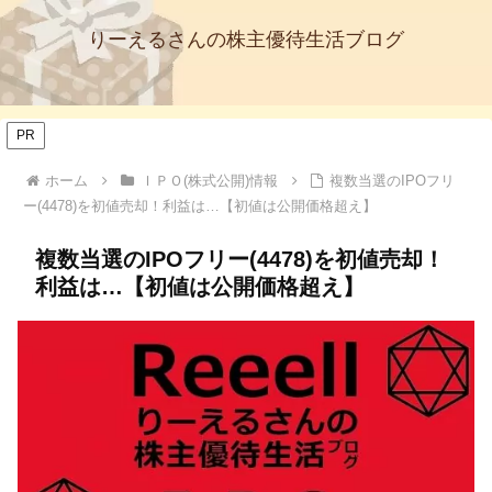
りーえるさんの株主優待生活ブログ
PR
ホーム
ＩＰＯ(株式公開)情報
複数当選のIPOフリ
ー(4478)を初値売却！利益は…【初値は公開価格超え】
複数当選のIPOフリー(4478)を初値売却！
利益は…【初値は公開価格超え】