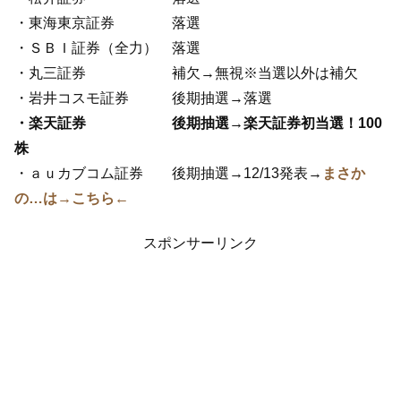
・東海東京証券 落選
・ＳＢＩ証券（全力） 落選
・丸三証券 補欠→無視※当選以外は補欠
・岩井コスモ証券 後期抽選→落選
・楽天証券 後期抽選→楽天証券初当選！100
株
・ａｕカブコム証券 後期抽選→12/13発表→
まさか
の…は→こちら←
スポンサーリンク