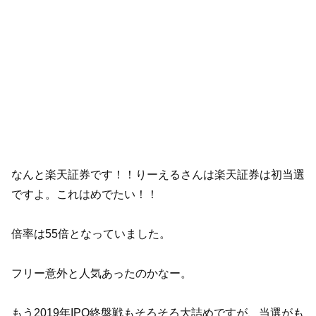
なんと楽天証券です！！りーえるさんは楽天証券は初当選
ですよ。これはめでたい！！
倍率は55倍となっていました。
フリー意外と人気あったのかなー。
もう2019年IPO終盤戦もそろそろ大詰めですが、当選がも