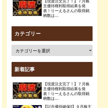
【現渡注文完了！】７月株
主優待権利取得結果を発
表！りーえるさんの取得銘
柄数は…
カテゴリー
新着記事
【現渡注文完了！】７月株
主優待権利取得結果を発
表！りーえるさんの取得銘
柄数は…
【記念優待確保!!】９月株主