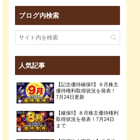
ブログ内検索
人気記事
【記念優待確保!!】９月株主
優待権利取得状況を発表！
7月24日更新
【確保!!】８月株主優待権利
取得状況を発表！7月24日
まで