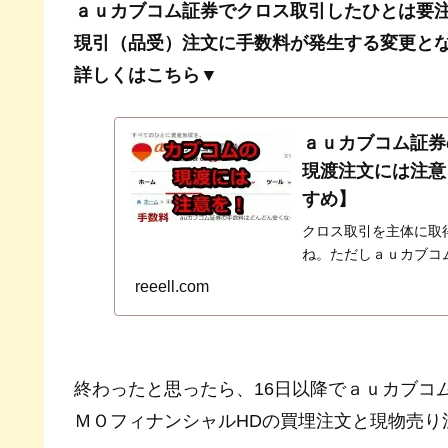
ａｕカブコム証券でクロス取引したひとは要
現引（品受）注文に手数料が発生する変更と
詳しくはこちら▼
ａｕカブコム証券
現渡注文には注意
すめ】
クロス取引を主体に取
ね。ただしａｕカブコ
現物と信用売りを建て
reeell.com
です。クロスの返済方
終わったと思ったら、16日以降でａｕカブコ
ＭＯフィナンシャルHDの買埋注文と現物売り