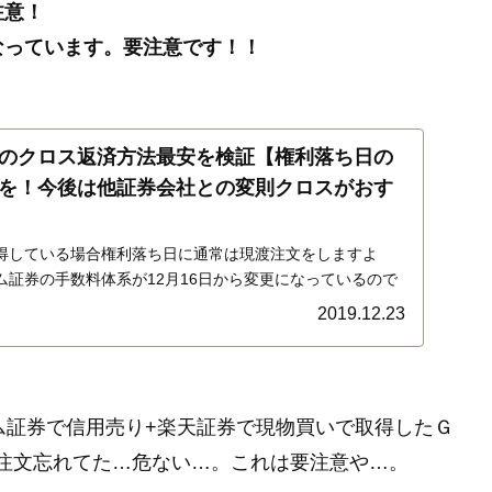
注意！
なっています。要注意です！！
のクロス返済方法最安を検証【権利落ち日の
を！今後は他証券会社との変則クロスがおす
得している場合権利落ち日に通常は現渡注文をしますよ
ム証券の手数料体系が12月16日から変更になっているので
ている方はそのまま現渡するのはちょっと待った方が良い
2019.12.23
法の最安値最善策を検証します…
ム証券で信用売り+楽天証券で現物買いで取得したＧ
注文忘れてた…危ない…。これは要注意や…。