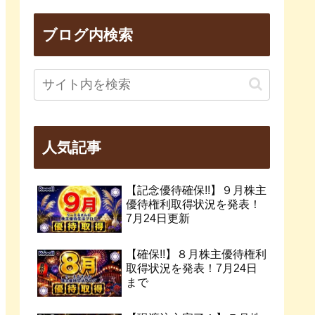
ブログ内検索
人気記事
【記念優待確保!!】９月株主
優待権利取得状況を発表！
7月24日更新
【確保!!】８月株主優待権利
取得状況を発表！7月24日
まで