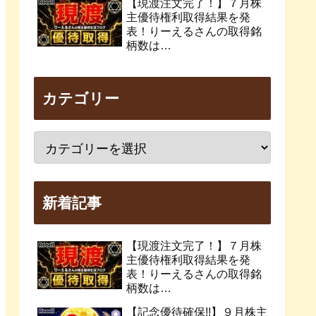
【現渡注文完了！】７月株
主優待権利取得結果を発
表！りーえるさんの取得銘
柄数は…
カテゴリー
新着記事
【現渡注文完了！】７月株
主優待権利取得結果を発
表！りーえるさんの取得銘
柄数は…
【記念優待確保!!】９月株主