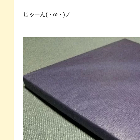
じゃーん(・ω・)ノ