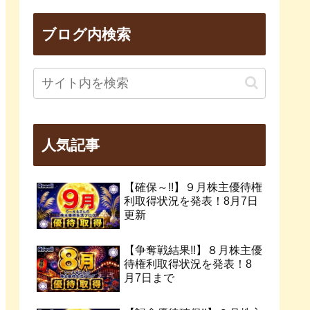
ブログ内検索
人気記事
【確保～!!】９月株主優待権
利取得状況を発表！8月7日
更新
【争奪戦結果!!】８月株主優
待権利取得状況を発表！8
月7日まで