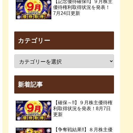
【記念優待確保!!】９月株主
優待権利取得状況を発表！
7月24日更新
カテゴリー
新着記事
【確保～!!】９月株主優待権
利取得状況を発表！8月7日
更新
【争奪戦結果!!】８月株主優