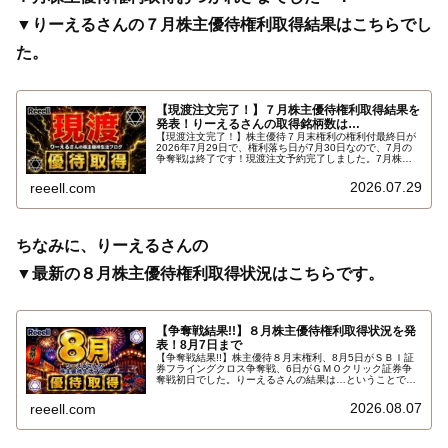
▼りーえるさんの７月株主優待権利取得結果はこちらでし
た。
【現渡注文完了！】７月株主優待権利取得結果を
発表！りーえるさんの取得銘柄数は…
【現渡注文完了！】株主優待７月末権利の権利付最終日が
2026年7月29日で、権利落ち日が7月30日なので、7月の
争奪戦は終了です！現渡注文予約完了しました。7月株主
優待権利取得結果を報告します。使用した証券会社は楽天
証券のみでした。結果はこちらです…
2026.07.29
reeell.com
ちなみに、りーえるさんの
▼最新の８月株主優待権利取得状況はこちらです。
【争奪戦結果!!】８月株主優待権利取得状況を発
表！8月7日まで
【争奪戦結果!!】株主優待８月末権利、8月5日がＳＢＩ証
券フライングクロス争奪戦、6日がＧＭＯクリック証券争
奪戦初日でした。りーえるさんの結果は…ということで、
2026年8月7日までの８月株主優待権利取得状況（予約を
含む）を報告します。最新の取得状況はこちらです…
2026.08.07
reeell.com