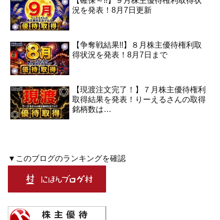
【確保～!!】９月株主優待権利取得状
況を発表！8月7日更新
【争奪戦結果!!】８月株主優待権利取
得状況を発表！8月7日まで
【現渡注文完了！】７月株主優待権利
取得結果を発表！りーえるさんの取得
銘柄数は…
▼このブログのランキングを確認