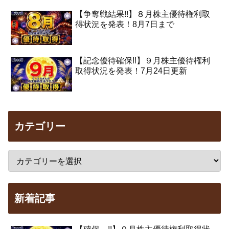
【争奪戦結果!!】８月株主優待権利取
得状況を発表！8月7日まで
【記念優待確保!!】９月株主優待権利
取得状況を発表！7月24日更新
カテゴリー
新着記事