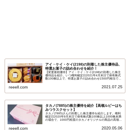
アイ・ケイ・ケイ(2198)の到着した株主優待品、
特選お菓子の詰め合わせを紹介！
【変更後初優待】アイ・ケイ・ケイ(2198)の到着した株主
優待品を紹介。いつ権利確定日2021年4月末日で保有株式
数100株以上で、特選お菓子の詰め合わせ1500円相当で
す。今回の特選お菓子は、福岡のミュゼドモーツァルトの
クッキー・マドレーヌと、明徳庵のバームクーヘンのお菓
2021.07.25
reeell.com
子詰合せです…
タカノ(7885)の株主優待を紹介【高嶺ルビーはち
みつラスクセット】
タカノ(7885)さんの到着した株主優待を紹介します。権利
確定日2020年9月末日で保有株式数100株以上1000株未満
の場合で、1000円程度のタカノオリジナルの商品の高嶺ル
ビーはちみつラスクセットです。詳しくはこちら…
2020.05.06
reeell.com