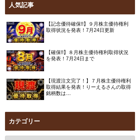
人気記事
【記念優待確保!!】９月株主優待権利
取得状況を発表！7月24日更新
【確保!!】８月株主優待権利取得状況
を発表！7月24日まで
【現渡注文完了！】７月株主優待権利
取得結果を発表！りーえるさんの取得
銘柄数は…
カテゴリー