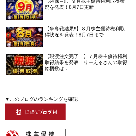
【確保～!!】９月株主優待権利取得状
況を発表！8月7日更新
【争奪戦結果!!】８月株主優待権利取
得状況を発表！8月7日まで
【現渡注文完了！】７月株主優待権利
取得結果を発表！りーえるさんの取得
銘柄数は…
▼このブログのランキングを確認