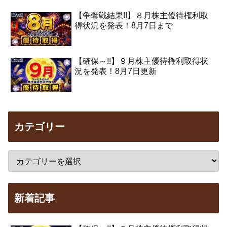
【争奪戦結果!!】８月株主優待権利取
得状況を発表！8月7日まで
【確保～!!】９月株主優待権利取得状
況を発表！8月7日更新
カテゴリー
新着記事