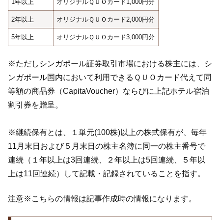
1年以上
オリジナルＱＵＯカード1,000円分
2年以上
オリジナルＱＵＯカード2,000円分
5年以上
オリジナルＱＵＯカード3,000円分
※ただしシンガポール証券取引市場における株主には、シ
ンガポール国内において利用できるＱＵＯカード代えて同
等額の商品券（CapitaVoucher）ならびに上記ホテル宿泊
割引券を贈呈。
※継続保有とは、１単元(100株)以上の株式保有が、毎年
11月末日および５月末日の株主名簿に同一の株主番号で
連続（１年以上は3回連続、２年以上は5回連続、５年以
上は11回連続）して記載・記録されていることを指す。
注意※こちらの情報は記事作成時の情報になります。