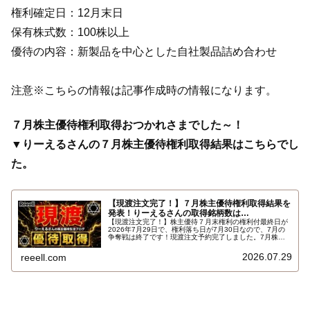
権利確定日：12月末日
保有株式数：100株以上
優待の内容：新製品を中心とした自社製品詰め合わせ
注意※こちらの情報は記事作成時の情報になります。
７月株主優待権利取得おつかれさまでした～！
▼りーえるさんの７月株主優待権利取得結果はこちらでし
た。
【現渡注文完了！】７月株主優待権利取得結果を
発表！りーえるさんの取得銘柄数は…
【現渡注文完了！】株主優待７月末権利の権利付最終日が
2026年7月29日で、権利落ち日が7月30日なので、7月の
争奪戦は終了です！現渡注文予約完了しました。7月株主
優待権利取得結果を報告します。使用した証券会社は楽天
証券のみでした。結果はこちらです…
2026.07.29
reeell.com