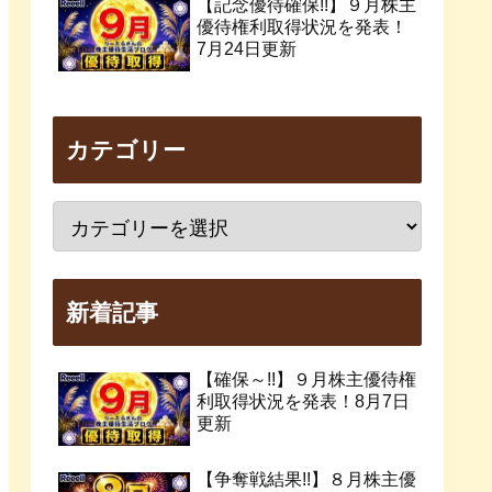
【記念優待確保!!】９月株主
優待権利取得状況を発表！
7月24日更新
カテゴリー
新着記事
【確保～!!】９月株主優待権
利取得状況を発表！8月7日
更新
【争奪戦結果!!】８月株主優