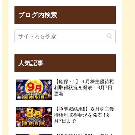
ブログ内検索
人気記事
【確保～!!】９月株主優待権
利取得状況を発表！8月7日
更新
【争奪戦結果!!】８月株主優
待権利取得状況を発表！8
月7日まで