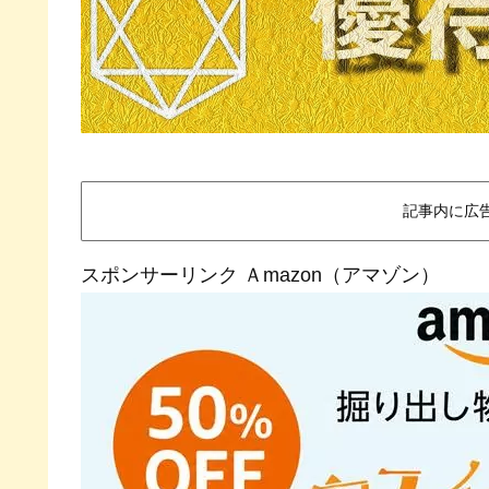
記事内に広
スポンサーリンク Ａmazon（アマゾン）