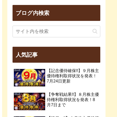
ブログ内検索
人気記事
【記念優待確保!!】９月株主
優待権利取得状況を発表！
7月24日更新
【争奪戦結果!!】８月株主優
待権利取得状況を発表！8
月7日まで