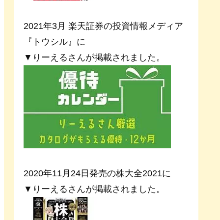
2021年3月 楽天証券の投資情報メディア
『トウシル』に
▼りーえるさんが掲載されました。
2020年11月24日発売の株大全2021に
▼りーえるさんが掲載されました。