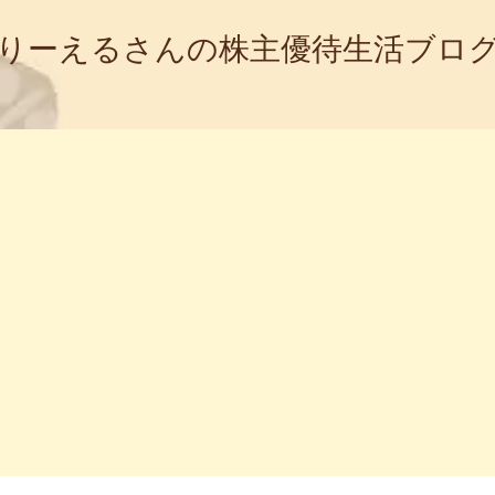
りーえるさんの株主優待生活ブロ