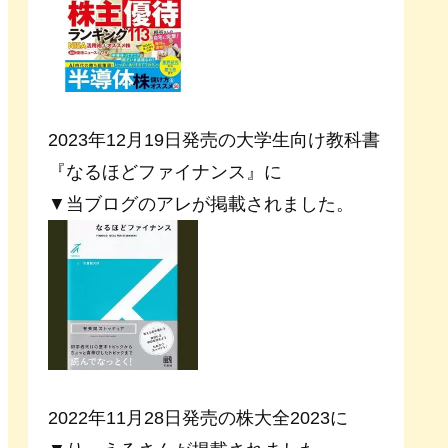
2023年12月19日発売の大学生向け教科書
『なるほどファイナンス』に
▼当ブログのアレが掲載されました。
2022年11月28日発売の株大全2023に