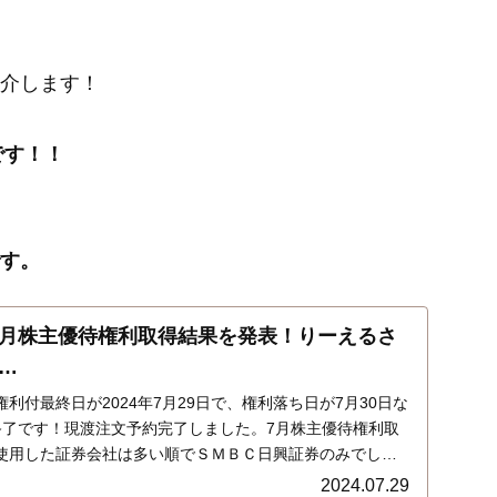
紹介します！
です！！
です。
月株主優待権利取得結果を発表！りーえるさ
…
利付最終日が2024年7月29日で、権利落ち日が7月30日な
終了です！現渡注文予約完了しました。7月株主優待権利取
使用した証券会社は多い順でＳＭＢＣ日興証券のみでし
…
2024.07.29