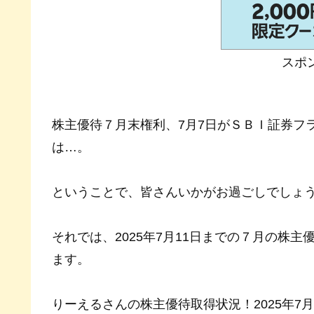
スポ
株主優待７月末権利、7月7日がＳＢＩ証券フ
は…。
ということで、皆さんいかがお過ごしでしょ
それでは、2025年7月11日までの７月の株
ます。
りーえるさんの株主優待取得状況！2025年