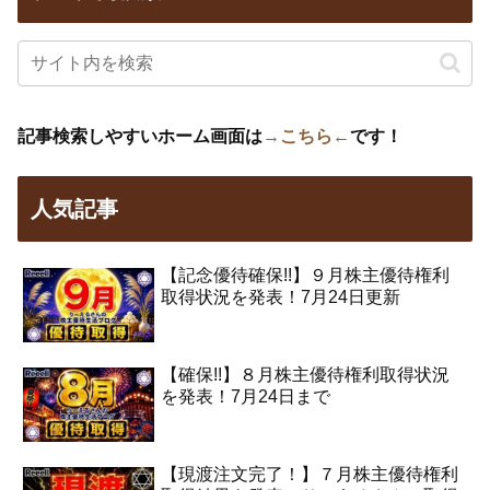
記事検索しやすいホーム画面は
→こちら←
です！
人気記事
【記念優待確保!!】９月株主優待権利
取得状況を発表！7月24日更新
【確保!!】８月株主優待権利取得状況
を発表！7月24日まで
【現渡注文完了！】７月株主優待権利