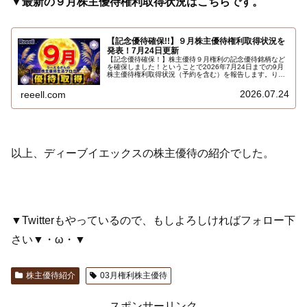
▼最新の９月株主優待権利取得状況はこちらです。
【記念優待確保!!】９月株主優待権利取得状況を
発表！7月24日更新
【記念優待確保！】株主優待９月権利の記念優待銘柄など
を確保しました！ということで2026年7月24日までの9月
株主優待権利取得状況（予約を含む）を報告します。りー
えるさんの最新の９月株主優待権利取得状況はこちらで
す…
2026.07.24
reeell.com
以上、ディーブイエックスの株主優待の紹介でした。
▼Twitterもやっているので、もしよろしければフォロー下
さい▼・ω・▼
株主優待紹介
03月権利株主優待
スポンサーリンク