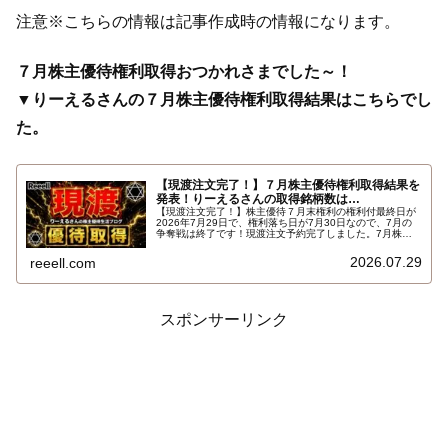
注意※こちらの情報は記事作成時の情報になります。
７月株主優待権利取得おつかれさまでした～！
▼りーえるさんの７月株主優待権利取得結果はこちらでし
た。
【現渡注文完了！】７月株主優待権利取得結果を
発表！りーえるさんの取得銘柄数は…
【現渡注文完了！】株主優待７月末権利の権利付最終日が
2026年7月29日で、権利落ち日が7月30日なので、7月の
争奪戦は終了です！現渡注文予約完了しました。7月株主
優待権利取得結果を報告します。使用した証券会社は楽天
証券のみでした。結果はこちらです…
2026.07.29
reeell.com
スポンサーリンク