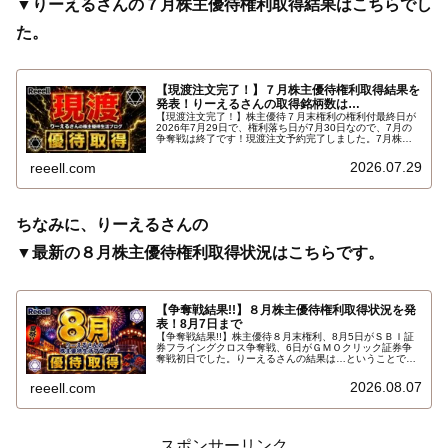
▼りーえるさんの７月株主優待権利取得結果はこちらでし
た。
【現渡注文完了！】７月株主優待権利取得結果を
発表！りーえるさんの取得銘柄数は…
【現渡注文完了！】株主優待７月末権利の権利付最終日が
2026年7月29日で、権利落ち日が7月30日なので、7月の
争奪戦は終了です！現渡注文予約完了しました。7月株主
優待権利取得結果を報告します。使用した証券会社は楽天
証券のみでした。結果はこちらです…
2026.07.29
reeell.com
ちなみに、りーえるさんの
▼最新の８月株主優待権利取得状況はこちらです。
【争奪戦結果!!】８月株主優待権利取得状況を発
表！8月7日まで
【争奪戦結果!!】株主優待８月末権利、8月5日がＳＢＩ証
券フライングクロス争奪戦、6日がＧＭＯクリック証券争
奪戦初日でした。りーえるさんの結果は…ということで、
2026年8月7日までの８月株主優待権利取得状況（予約を
含む）を報告します。最新の取得状況はこちらです…
2026.08.07
reeell.com
スポンサーリンク