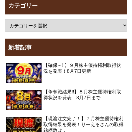
カテゴリー
新着記事
【確保～!!】９月株主優待権利取得状
況を発表！8月7日更新
【争奪戦結果!!】８月株主優待権利取
得状況を発表！8月7日まで
【現渡注文完了！】７月株主優待権利
取得結果を発表！りーえるさんの取得
銘柄数は…