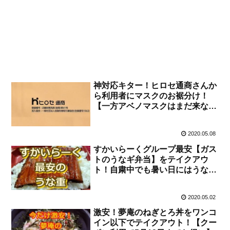
神対応キター！ヒロセ通商さんか
ら利用者にマスクのお裾分け！
【一方アベノマスクはまだ来な
い…】
2020.05.08
すかいらーくグループ最安【ガス
トのうなギ弁当】をテイクアウ
ト！自粛中でも暑い日にはうな重
が食べたい！2020
2020.05.02
激安！夢庵のねぎとろ丼をワンコ
イン以下でテイクアウト！【クー