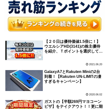
【２０日は優待価値1.5倍に！】
ウエルシアHD(3141)の株主優待
を紹介、Ｔポイントを選択してお
得にウエル活をしよう！
2021.06.20
GalaxyA7とRakuten Miniの2台
到着！【Rakuten UN-LIMITの凄
すぎるキャンペーン】
2020.06.02
ガストの【半額269円マヨコーン
ピザ】をテイクアウト！！更に期