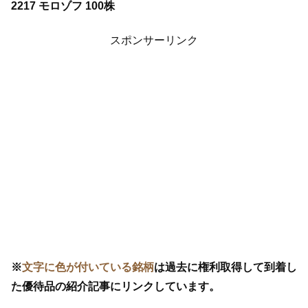
2217 モロゾフ 100株
スポンサーリンク
※
文字に色が付いている銘柄
は過去に権利取得して到着し
た優待品の紹介記事にリンクしています。