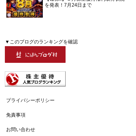
を発表！7月24日まで
▼このブログのランキングを確認
プライバシーポリシー
免責事項
お問い合わせ