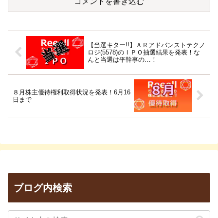
コメントを書き込む
【当選キター!!】ＡＲアドバンストテクノ
ロジ(5578)のＩＰＯ抽選結果を発表！な
んと当選は平幹事の…！
８月株主優待権利取得状況を発表！6月16
日まで
ブログ内検索