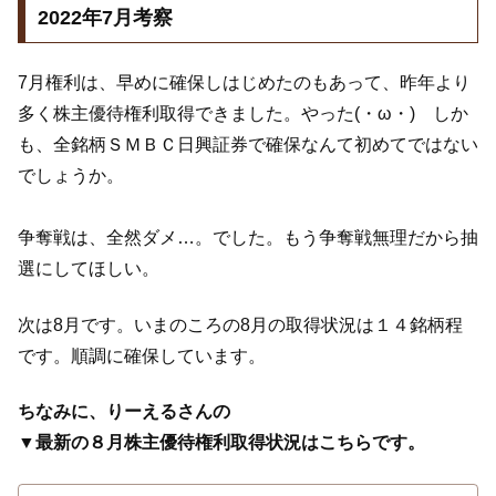
2022年7月考察
7月権利は、早めに確保しはじめたのもあって、昨年より
多く株主優待権利取得できました。やった(・ω・) しか
も、全銘柄ＳＭＢＣ日興証券で確保なんて初めてではない
でしょうか。
争奪戦は、全然ダメ…。でした。もう争奪戦無理だから抽
選にしてほしい。
次は8月です。いまのころの8月の取得状況は１４銘柄程
です。順調に確保しています。
ちなみに、りーえるさんの
▼最新の８月株主優待権利取得状況はこちらです。