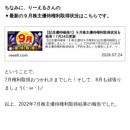
ちなみに、りーえるさんの
▼最新の９月株主優待権利取得状況はこちらです。
【記念優待確保!!】９月株主優待権利取得状況を
発表！7月24日更新
【記念優待確保！】株主優待９月権利の記念優待銘柄など
を確保しました！ということで2026年7月24日までの9月
株主優待権利取得状況（予約を含む）を報告します。りー
えるさんの最新の９月株主優待権利取得状況はこちらで
す…
2026.07.24
reeell.com
ということで、
7月権利取得おつかれさまでした！そして、8月も頑張り
ましょう(・ω・)ノ
以上、2022年7月株主優待権利取得結果の報告でした。