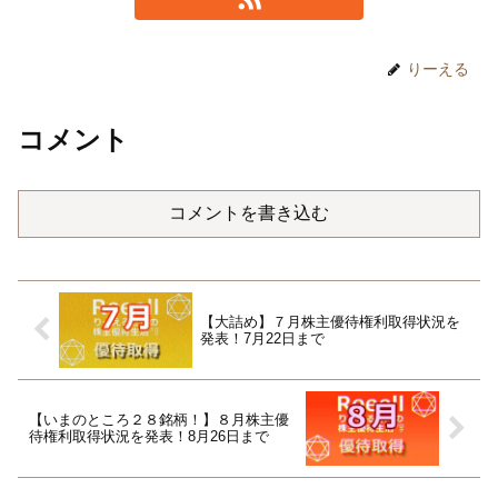
りーえる
コメント
コメントを書き込む
【大詰め】７月株主優待権利取得状況を
発表！7月22日まで
【いまのところ２８銘柄！】８月株主優
待権利取得状況を発表！8月26日まで