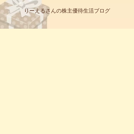
りーえるさんの株主優待生活ブログ