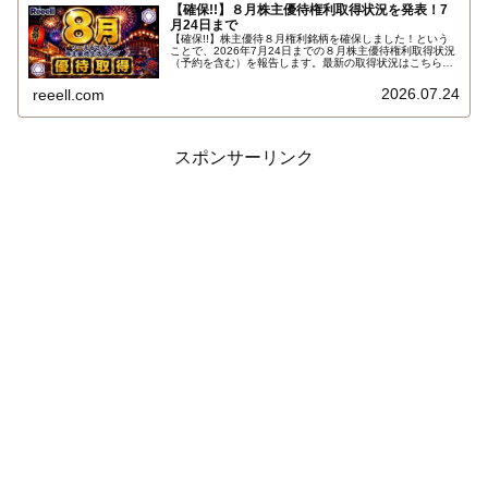
【確保!!】８月株主優待権利取得状況を発表！7
月24日まで
【確保!!】株主優待８月権利銘柄を確保しました！という
ことで、2026年7月24日までの８月株主優待権利取得状況
（予約を含む）を報告します。最新の取得状況はこちらで
す…
2026.07.24
reeell.com
スポンサーリンク