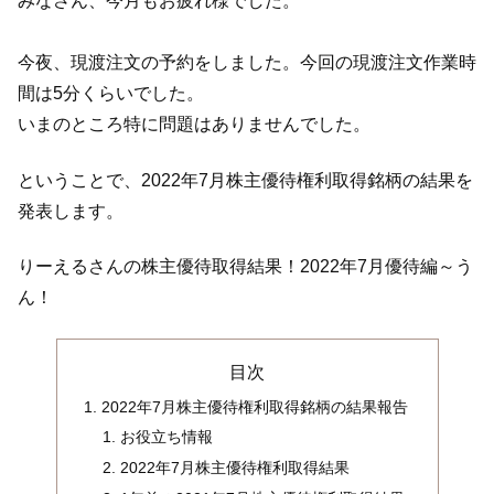
みなさん、今月もお疲れ様でした。
今夜、現渡注文の予約をしました。今回の現渡注文作業時
間は5分くらいでした。
いまのところ特に問題はありませんでした。
ということで、2022年7月株主優待権利取得銘柄の結果を
発表します。
りーえるさんの株主優待取得結果！2022年7月優待編～う
ん！
目次
2022年7月株主優待権利取得銘柄の結果報告
お役立ち情報
2022年7月株主優待権利取得結果