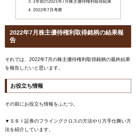
1年前の2021年7月株主優待権利取得結果
2022年7月考察
2022年7月株主優待権利取得銘柄の結果報
告
それでは、2022年7月の株主優待権利取得銘柄の最終結果
を報告したいと思います。
お役立ち情報
その前にお役立ち情報をふたつ。
▼ＳＢＩ証券のフライングクロスの方法やり方手仕舞い方
法を紹介しています。