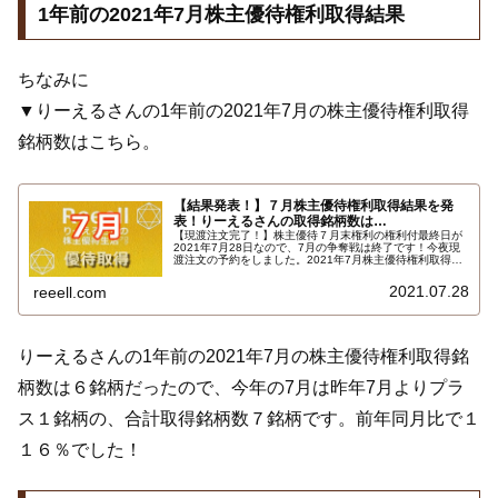
1年前の2021年7月株主優待権利取得結果
ちなみに
▼りーえるさんの1年前の2021年7月の株主優待権利取得
銘柄数はこちら。
【結果発表！】７月株主優待権利取得結果を発
表！りーえるさんの取得銘柄数は…
【現渡注文完了！】株主優待７月末権利の権利付最終日が
2021年7月28日なので、7月の争奪戦は終了です！今夜現
渡注文の予約をしました。2021年7月株主優待権利取得結
果を報告します。使用した証券会社は多い順でＳＭＢＣ日
興証券のみでした。ａｕカブコム証券、楽天証券、ＳＢＩ
2021.07.28
reeell.com
証券、ＧＭＯクリック証券は未使用。結果はこちら…
りーえるさんの1年前の2021年7月の株主優待権利取得銘
柄数は６銘柄だったので、今年の7月は昨年7月よりプラ
ス１銘柄の、合計取得銘柄数７銘柄です。前年同月比で１
１６％でした！