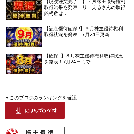
【現渡注文完了！】７月株主優待権利
取得結果を発表！りーえるさんの取得
銘柄数は…
【記念優待確保!!】９月株主優待権利
取得状況を発表！7月24日更新
【確保!!】８月株主優待権利取得状況
を発表！7月24日まで
▼このブログのランキングを確認