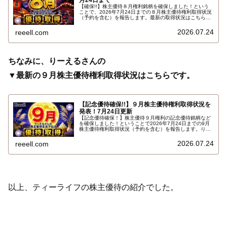
【確保!!】株主優待８月権利銘柄を確保しました！という
ことで、2026年7月24日までの８月株主優待権利取得状況
（予約を含む）を報告します。最新の取得状況はこちらで
す…
2026.07.24
reeell.com
ちなみに、りーえるさんの
▼最新の９月株主優待権利取得状況はこちらです。
【記念優待確保!!】９月株主優待権利取得状況を
発表！7月24日更新
【記念優待確保！】株主優待９月権利の記念優待銘柄など
を確保しました！ということで2026年7月24日までの9月
株主優待権利取得状況（予約を含む）を報告します。りー
えるさんの最新の９月株主優待権利取得状況はこちらで
す…
2026.07.24
reeell.com
以上、ティーライフの株主優待の紹介でした。