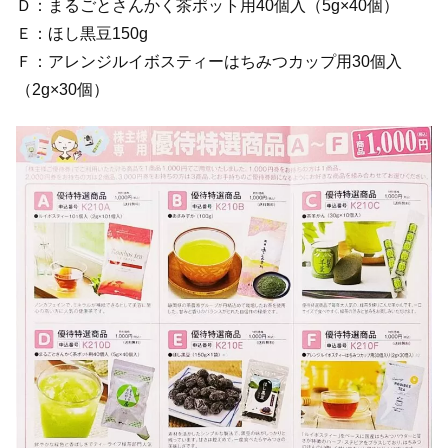
Ｄ：まるごとさんかく茶ポット用40個入（5g×40個）
Ｅ：ほし黒豆150g
Ｆ：アレンジルイボスティーはちみつカップ用30個入
（2g×30個）