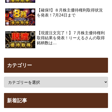
【確保!!】８月株主優待権利取得状況
を発表！7月24日まで
【現渡注文完了！】７月株主優待権利
取得結果を発表！りーえるさんの取得
銘柄数は…
カテゴリー
新着記事