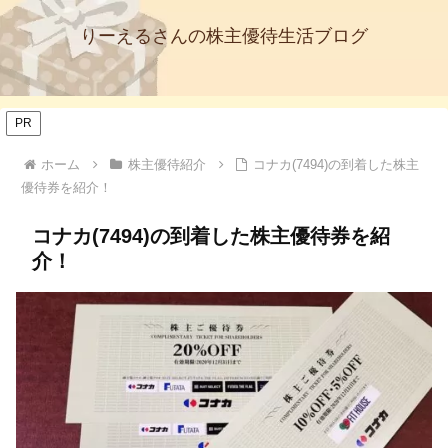
りーえるさんの株主優待生活ブログ
PR
ホーム
株主優待紹介
コナカ(7494)の到着した株主
優待券を紹介！
コナカ(7494)の到着した株主優待券を紹
介！