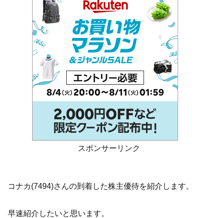
スポンサーリンク
コナカ(7494)さんの到着した株主優待を紹介します。
早速紹介したいと思います。