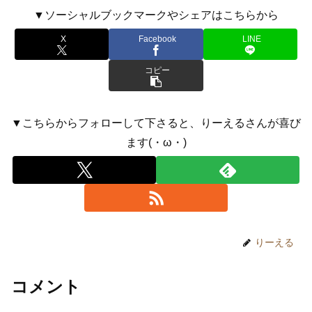
▼ソーシャルブックマークやシェアはこちらから
X
Facebook
LINE
コピー
▼こちらからフォローして下さると、りーえるさんが喜び
ます(・ω・)
りーえる
コメント