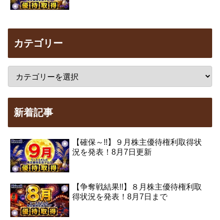
カテゴリー
新着記事
【確保～!!】９月株主優待権利取得状
況を発表！8月7日更新
【争奪戦結果!!】８月株主優待権利取
得状況を発表！8月7日まで