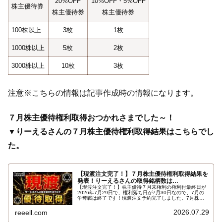
20%OFF
10%OFF・5%OFF
株主優待券
株主優待券
株主優待券
100株以上
3枚
1枚
1000株以上
5枚
2枚
3000株以上
10枚
3枚
注意※こちらの情報は記事作成時の情報になります。
７月株主優待権利取得おつかれさまでした～！
▼りーえるさんの７月株主優待権利取得結果はこちらでし
た。
【現渡注文完了！】７月株主優待権利取得結果を
発表！りーえるさんの取得銘柄数は…
【現渡注文完了！】株主優待７月末権利の権利付最終日が
2026年7月29日で、権利落ち日が7月30日なので、7月の
争奪戦は終了です！現渡注文予約完了しました。7月株主
優待権利取得結果を報告します。使用した証券会社は楽天
証券のみでした。結果はこちらです…
2026.07.29
reeell.com