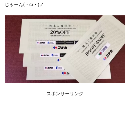
じゃーん(・ω・)ノ
スポンサーリンク