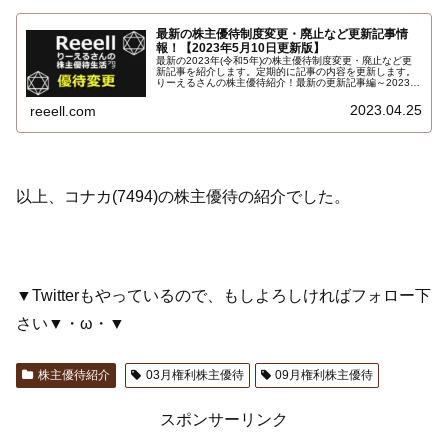
最新の株主優待制度変更・廃止など更新記事情
報！【2023年5月10日更新版】
最新の2023年(令和5年)の株主優待制度変更・廃止など更
新記事を紹介します。定期的に記事の内容を更新します。
りーえるさんの株主優待紹介！最新の更新記事編～2023年
5月版！
2023.04.25
reeell.com
以上、コナカ(7494)の株主優待の紹介でした。
▼Twitterもやっているので、もしよろしければフォロー下
さい▼・ω・▼
株主優待紹介
03月権利株主優待
09月権利株主優待
スポンサーリンク