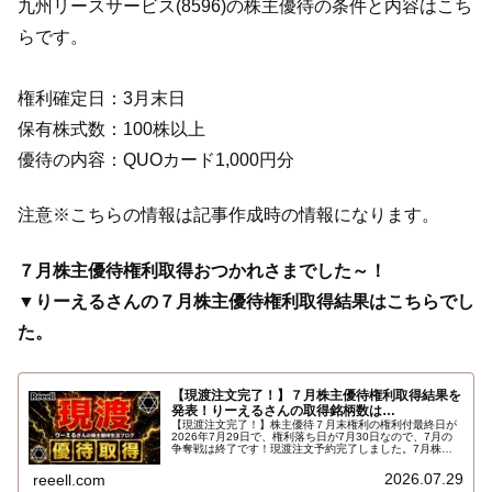
九州リースサービス(8596)の株主優待の条件と内容はこち
らです。
権利確定日：3月末日
保有株式数：100株以上
優待の内容：QUOカード1,000円分
注意※こちらの情報は記事作成時の情報になります。
７月株主優待権利取得おつかれさまでした～！
▼りーえるさんの７月株主優待権利取得結果はこちらでし
た。
【現渡注文完了！】７月株主優待権利取得結果を
発表！りーえるさんの取得銘柄数は…
【現渡注文完了！】株主優待７月末権利の権利付最終日が
2026年7月29日で、権利落ち日が7月30日なので、7月の
争奪戦は終了です！現渡注文予約完了しました。7月株主
優待権利取得結果を報告します。使用した証券会社は楽天
証券のみでした。結果はこちらです…
2026.07.29
reeell.com