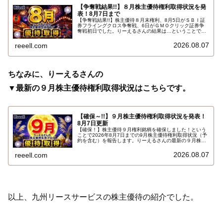
【争奪戦結果!!】８月株主優待権利取得状況を発
表！8月7日まで
【争奪戦結果!!】株主優待８月末権利、8月5日がＳＢＩ証
券フライングクロス争奪戦、6日がＧＭＯクリック証券争
奪戦初日でした。りーえるさんの結果は…ということで、
2026年8月7日までの８月株主優待権利取得状況（予約を
含む）を報告します。最新の取得状況はこちらです…
2026.08.07
reeell.com
ちなみに、りーえるさんの
▼最新の９月株主優待権利取得状況はこちらです。
【確保～!!】９月株主優待権利取得状況を発表！
8月7日更新
【確保！】株主優待９月権利銘柄を確保しました！という
ことで2026年8月7日までの9月株主優待権利取得状況（予
約を含む）を報告します。りーえるさんの最新の９月株主
優待権利取得状況はこちらです…
2026.08.07
reeell.com
以上、九州リースサービスの株主優待の紹介でした。