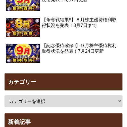
【争奪戦結果!!】８月株主優待権利取
得状況を発表！8月7日まで
【記念優待確保!!】９月株主優待権利
取得状況を発表！7月24日更新
カテゴリー
新着記事