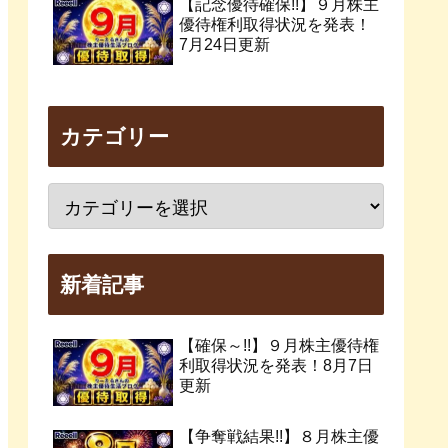
【記念優待確保!!】９月株主
優待権利取得状況を発表！
7月24日更新
カテゴリー
新着記事
【確保～!!】９月株主優待権
利取得状況を発表！8月7日
更新
【争奪戦結果!!】８月株主優