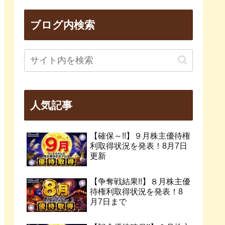
ブログ内検索
人気記事
【確保～!!】９月株主優待権
利取得状況を発表！8月7日
更新
【争奪戦結果!!】８月株主優
待権利取得状況を発表！8
月7日まで