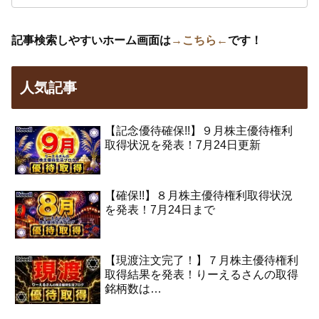
記事検索しやすいホーム画面は
→こちら←
です！
人気記事
【記念優待確保!!】９月株主優待権利
取得状況を発表！7月24日更新
【確保!!】８月株主優待権利取得状況
を発表！7月24日まで
【現渡注文完了！】７月株主優待権利
取得結果を発表！りーえるさんの取得
銘柄数は…