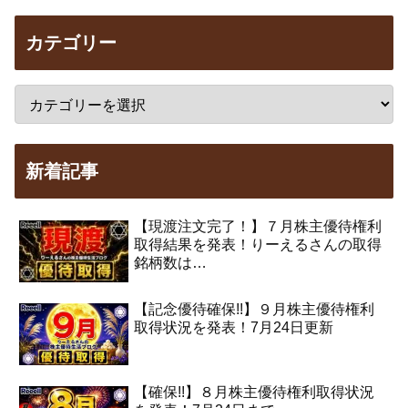
カテゴリー
新着記事
【現渡注文完了！】７月株主優待権利
取得結果を発表！りーえるさんの取得
銘柄数は…
【記念優待確保!!】９月株主優待権利
取得状況を発表！7月24日更新
【確保!!】８月株主優待権利取得状況