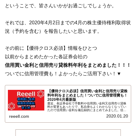
ということで、皆さんいかがお過ごしでしょうか。
それでは、2020年4月2日までの4月の株主優待権利取得状
況（予約を含む）を報告したいと思います。
その前に【優待クロス必須】情報をひとつ
以前からまとめたかった各証券会社の
信用買い金利と信用売り貸株料年利をまとめました！！！
ついでに信用管理費も！よかったらご活用下さい！▼
【優待クロス必須】信用買い金利と信用売り貸株
料年利をまとめました！ついでに信用管理費も！
2020年4月最新版
最近、各証券会社で手数料や信用買い金利又信用売り貸株
料が変更もあったりで、私自身もよくわからなくなってい
たので信用買い金利を備忘録的にまとめてみました。信用
買い金利のついでに信用売り貸株料と信用管理費（1ヶ月
2020.01.20
reeell.com
以上）も一覧にまとめました。こちらです…