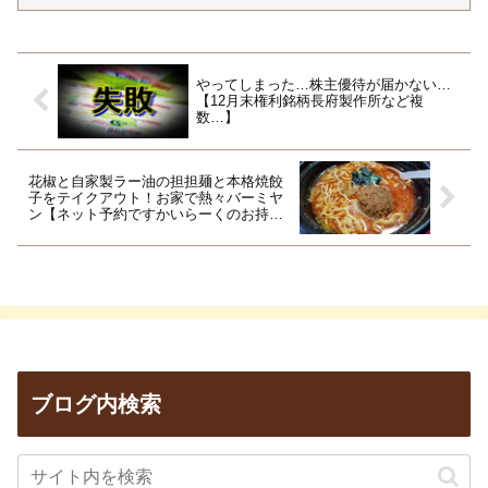
やってしまった…株主優待が届かない…
【12月末権利銘柄長府製作所など複
数…】
花椒と自家製ラー油の担担麺と本格焼餃
子をテイクアウト！お家で熱々バーミヤ
ン【ネット予約ですかいらーくのお持ち
帰り】
ブログ内検索