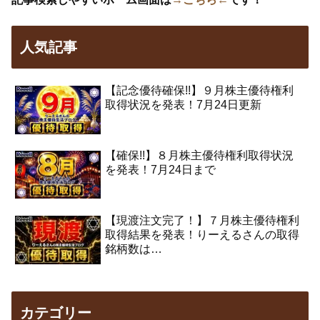
人気記事
【記念優待確保!!】９月株主優待権利
取得状況を発表！7月24日更新
【確保!!】８月株主優待権利取得状況
を発表！7月24日まで
【現渡注文完了！】７月株主優待権利
取得結果を発表！りーえるさんの取得
銘柄数は…
カテゴリー