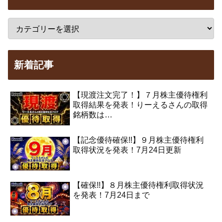
新着記事
【現渡注文完了！】７月株主優待権利
取得結果を発表！りーえるさんの取得
銘柄数は…
【記念優待確保!!】９月株主優待権利
取得状況を発表！7月24日更新
【確保!!】８月株主優待権利取得状況
を発表！7月24日まで