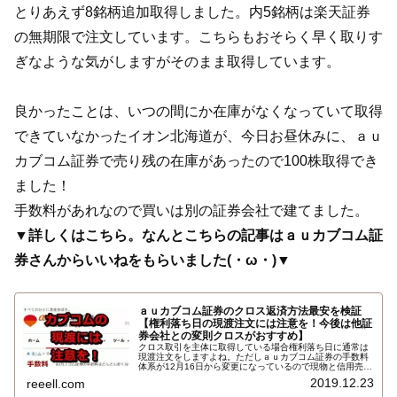
とりあえず8銘柄追加取得しました。内5銘柄は楽天証券
の無期限で注文しています。こちらもおそらく早く取りす
ぎなような気がしますがそのまま取得しています。
良かったことは、いつの間にか在庫がなくなっていて取得
できていなかったイオン北海道が、今日お昼休みに、ａｕ
カブコム証券で売り残の在庫があったので100株取得でき
ました！
手数料があれなので買いは別の証券会社で建てました。
▼詳しくはこちら。なんとこちらの記事はａｕカブコム証
券さんからいいねをもらいました(・ω・)▼
ａｕカブコム証券のクロス返済方法最安を検証
【権利落ち日の現渡注文には注意を！今後は他証
券会社との変則クロスがおすすめ】
クロス取引を主体に取得している場合権利落ち日に通常は
現渡注文をしますよね。ただしａｕカブコム証券の手数料
体系が12月16日から変更になっているので現物と信用売り
を建てている方はそのまま現渡するのはちょっと待った方
2019.12.23
reeell.com
が良いです。クロスの返済方法の最安値最善策を検証しま
す…