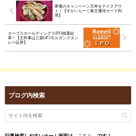
夢庵のキャンペーン天丼をテイクアウ
ト！【すかいらーく株主優待カード利
用】
カーブスホールディングスIPO抽選結
果！【主幹事は三菱UFJモルガンスタン
レー証券】
ブログ内検索
記事検索しやすいホーム画面は
→こちら←
です！