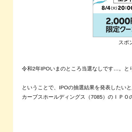
スポ
令和2年IPOいまのところ当選なしです…。
ということで、IPOの抽選結果を発表したい
カーブスホールディングス（7085）のＩＰＯ