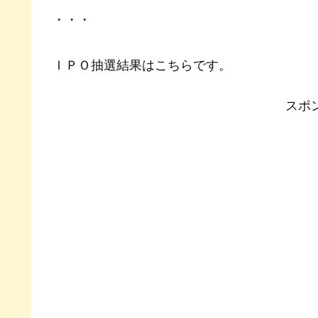
・・・
ＩＰＯ抽選結果はこちらです。
スポ