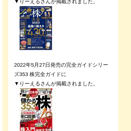
▼りーえるさんが掲載されました。
2022年5月27日発売の完全ガイドシリー
ズ353 株完全ガイドに
▼りーえるさんが掲載されました。