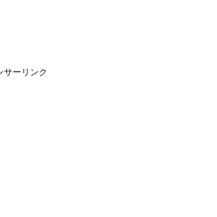
ンサーリンク