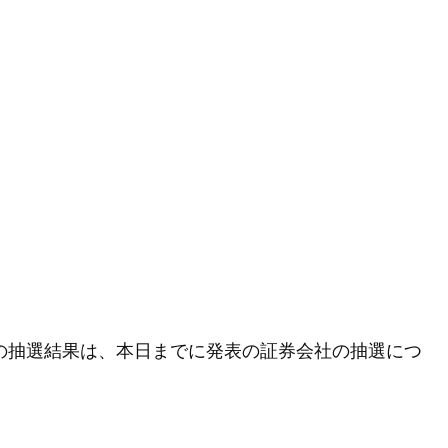
Ｏの抽選結果は、本日までに発表の証券会社の抽選につ