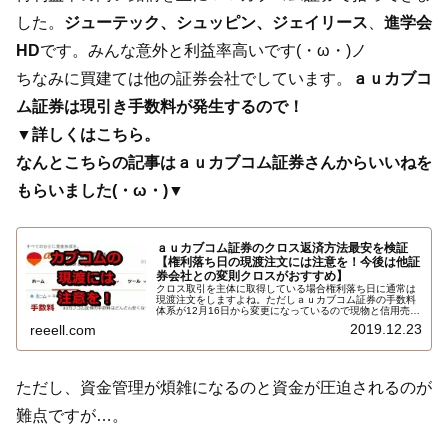
した。
ジューテック、シュッピン、ジェイリース
、
進学会
HD
です。みんな意外と利益率高いです(・ω・)ノ
ちなみに買建ては他の証券会社でしています。
ａｕカブコ
ム証券は現引き手数料が発生するので！
▼詳しくはこちら。
なんとこちらの記事はａｕカブコム証券さんからいいねを
もらいました(・ω・)▼
ａｕカブコム証券のクロス返済方法最安を検証
【権利落ち日の現渡注文には注意を！今後は他証
券会社との変則クロスがおすすめ】
クロス取引を主体に取得している場合権利落ち日に通常は
現渡注文をしますよね。ただしａｕカブコム証券の手数料
体系が12月16日から変更になっているので現物と信用売り
を建てている方はそのまま現渡するのはちょっと待った方
2019.12.23
reeell.com
が良いです。クロスの返済方法の最安値最善策を検証しま
す…
ただし、資金管理が煩雑になるのと資金が圧迫されるのが
難点ですが…。