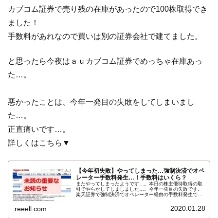
カブコム証券で売り残の在庫があったので100株取得でき
ました！
手数料があれなので買いは別の証券会社で建てました。
と思ったら今夜はａｕカブコム証券でめっちゃ在庫あっ
た…。
悪かったことは、今年一発目の失敗をしてしまいまし
た…。
正直痛いです…。
詳しくはこちら▼
【今年初失敗】やってしまった…強制決済でオペ
レーター手数料発生…！手数料はいくら？
またやってしまったようです…。本日の株主優待取得の取
引でやらかしてしましました…。今年一発目の失敗です。
楽天証券で強制決済でオペレーター経由の手数料発生で
す…。詳しい内容とオペレーター経由の手数料はいくら…
2020.01.28
reeell.com