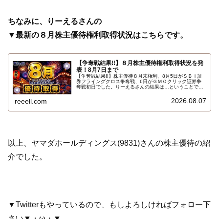
ちなみに、りーえるさんの
▼最新の８月株主優待権利取得状況はこちらです。
【争奪戦結果!!】８月株主優待権利取得状況を発
表！8月7日まで
【争奪戦結果!!】株主優待８月末権利、8月5日がＳＢＩ証
券フライングクロス争奪戦、6日がＧＭＯクリック証券争
奪戦初日でした。りーえるさんの結果は…ということで、
2026年8月7日までの８月株主優待権利取得状況（予約を
含む）を報告します。最新の取得状況はこちらです…
2026.08.07
reeell.com
以上、ヤマダホールディングス(9831)さんの株主優待の紹
介でした。
▼Twitterもやっているので、もしよろしければフォロー下
さい▼・ω・▼