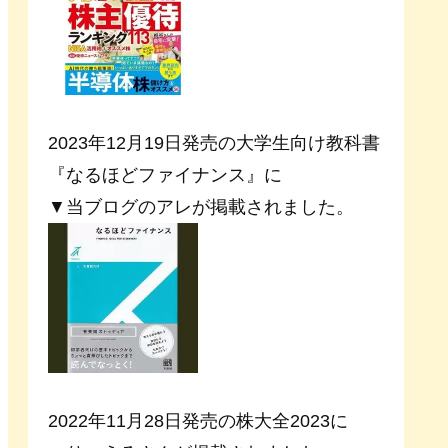
2023年12月19日発売の大学生向け教科書
『なるほどファイナンス』に
▼当ブログのアレが掲載されました。
2022年11月28日発売の株大全2023に