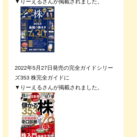
▼りーえるさんが掲載されました。
2022年5月27日発売の完全ガイドシリー
ズ353 株完全ガイドに
▼りーえるさんが掲載されました。