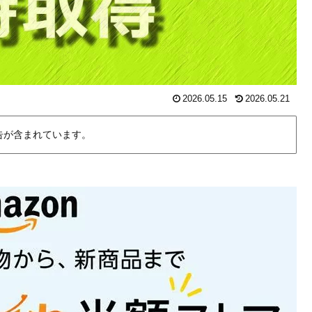
2026.05.15
2026.05.21
告が含まれています。