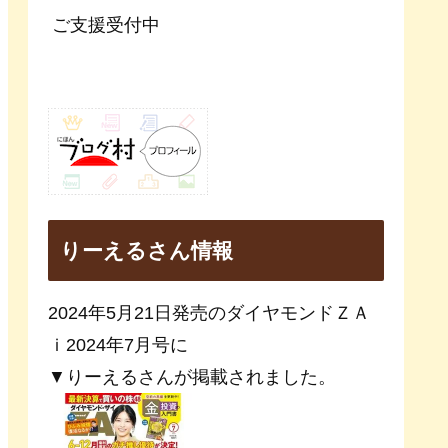
ご支援受付中
りーえるさん情報
2024年5月21日発売のダイヤモンドＺＡ
ｉ2024年7月号に
▼りーえるさんが掲載されました。