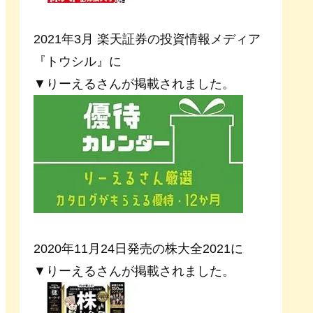
2021年3月 楽天証券の投資情報メディア
『トウシル』に
▼りーえるさんが掲載されました。
2020年11月24日発売の株大全2021に
▼りーえるさんが掲載されました。