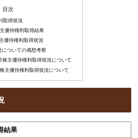
目次
権利取得状況
月株主優待権利取得結果
株主優待権利取得状況
状況についての感想考察
５月株主優待権利取得状況について
月株主優待権利取得状況について
況
得結果