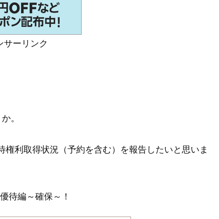
ンサーリンク
うか。
主優待権利取得状況（予約を含む）を報告したいと思いま
月優待編～確保～！