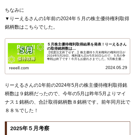
ちなみに
▼りーえるさんの1年前の2024年５月の株主優待権利取得
銘柄数はこちらでした。
５月株主優待権利取得結果を発表！りーえるさん
の取得銘柄数は…
【現渡注文終了せず…】株主優待５月末権利の権利付日が
2024年5月29日、権利落ち日が5月30日なので、５月の争
奪戦は終了です！今月もお疲れさまでした。5月株主優待
権利取得結果を報告します。使用した証券会社は多い順で
ａｕカブコム証券、ＳＭＢＣ日興証券、ＳＢＩ証券でし
2024.05.29
reeell.com
た。結果はこちら…
りーえるさんの1年前の2024年5月の株主優待権利取得銘
柄数は９銘柄だったので、今年の5月は昨年5月よりマイ
ナス１銘柄の、合計取得銘柄数８銘柄です。前年同月比で
８８％でした！
2025年５月考察