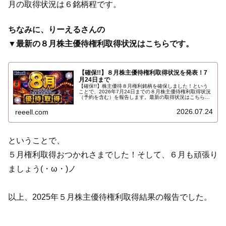
月の取得状況は６銘柄程です。
ちなみに、りーえるさんの
▼最新の８月株主優待権利取得状況はこちらです。
【確保!!】８月株主優待権利取得状況を発表！7
月24日まで
【確保!!】株主優待８月権利銘柄を確保しました！という
ことで、2026年7月24日までの８月株主優待権利取得状況
（予約を含む）を報告します。最新の取得状況はこちらで
す…
2026.07.24
reeell.com
ということで、
５月権利取得おつかれさまでした！そして、６月も頑張り
ましょう(・ω・)ノ
以上、2025年５月株主優待権利取得結果の報告でした。