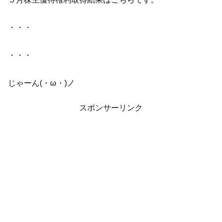
・・・
・・・
じゃーん(・ω・)ノ
スポンサーリンク