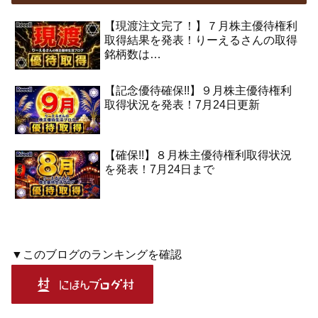
【現渡注文完了！】７月株主優待権利
取得結果を発表！りーえるさんの取得
銘柄数は…
【記念優待確保!!】９月株主優待権利
取得状況を発表！7月24日更新
【確保!!】８月株主優待権利取得状況
を発表！7月24日まで
▼このブログのランキングを確認