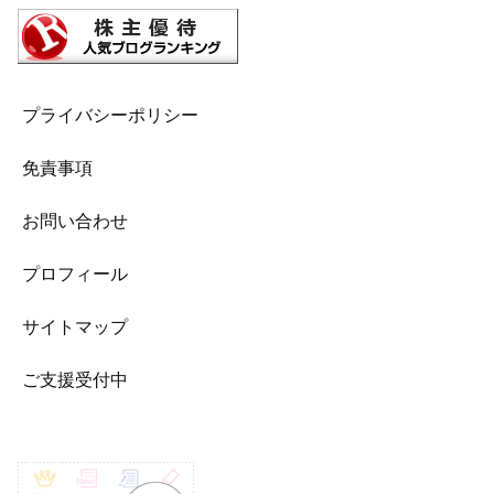
プライバシーポリシー
免責事項
お問い合わせ
プロフィール
サイトマップ
ご支援受付中