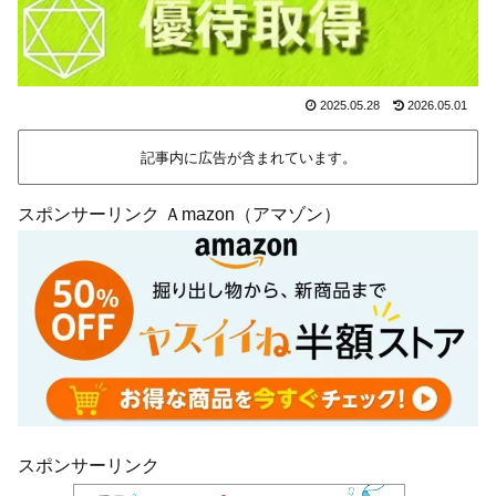
2025.05.28
2026.05.01
記事内に広告が含まれています。
スポンサーリンク Ａmazon（アマゾン）
スポンサーリンク