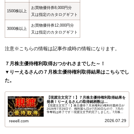
お買物優待券8,000円分
1500株以上
又は指定のカタログギフト
お買物優待券12,000円分
3000株以上
又は指定のカタログギフト
注意※こちらの情報は記事作成時の情報になります。
７月株主優待権利取得おつかれさまでした～！
▼りーえるさんの７月株主優待権利取得結果はこちらでし
た。
【現渡注文完了！】７月株主優待権利取得結果を
発表！りーえるさんの取得銘柄数は…
【現渡注文完了！】株主優待７月末権利の権利付最終日が
2026年7月29日で、権利落ち日が7月30日なので、7月の
争奪戦は終了です！現渡注文予約完了しました。7月株主
優待権利取得結果を報告します。使用した証券会社は楽天
証券のみでした。結果はこちらです…
2026.07.29
reeell.com