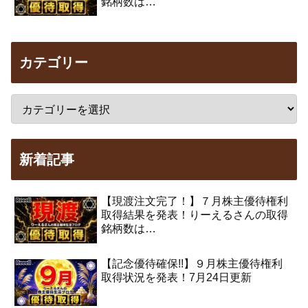
銘柄数は…
カテゴリー
新着記事
【現渡注文完了！】７月株主優待権利
取得結果を発表！りーえるさんの取得
銘柄数は…
【記念優待確保!!】９月株主優待権利
取得状況を発表！7月24日更新