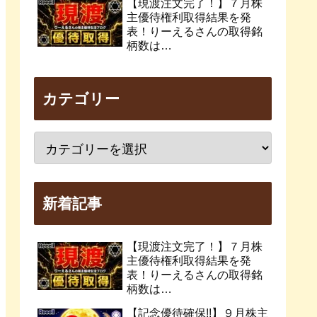
【現渡注文完了！】７月株
主優待権利取得結果を発
表！りーえるさんの取得銘
柄数は…
カテゴリー
新着記事
【現渡注文完了！】７月株
主優待権利取得結果を発
表！りーえるさんの取得銘
柄数は…
【記念優待確保!!】９月株主