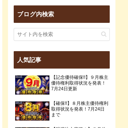
ブログ内検索
人気記事
【記念優待確保!!】９月株主
優待権利取得状況を発表！
7月24日更新
【確保!!】８月株主優待権利
取得状況を発表！7月24日
まで