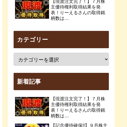
【現渡注文完了！】７月株
主優待権利取得結果を発
表！りーえるさんの取得銘
柄数は…
カテゴリー
新着記事
【現渡注文完了！】７月株
主優待権利取得結果を発
表！りーえるさんの取得銘
柄数は…
【記念優待確保!!】９月株主