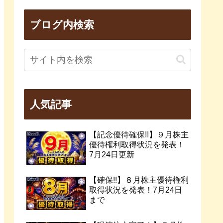
ブログ内検索
人気記事
【記念優待確保!!】９月株主
優待権利取得状況を発表！
7月24日更新
【確保!!】８月株主優待権利
取得状況を発表！7月24日
まで