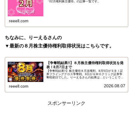
「02月権利株主優待」の記事一覧です。
reeell.com
ちなみに、りーえるさんの
▼最新の８月株主優待権利取得状況はこちらです。
【争奪戦結果!!】８月株主優待権利取得状況を発
表！8月7日まで
【争奪戦結果!!】株主優待８月末権利、8月5日がＳＢＩ証
券フライングクロス争奪戦、6日がＧＭＯクリック証券争
奪戦初日でした。りーえるさんの結果は…ということで、
2026年8月7日までの８月株主優待権利取得状況（予約を
含む）を報告します。最新の取得状況はこちらです…
2026.08.07
reeell.com
スポンサーリンク