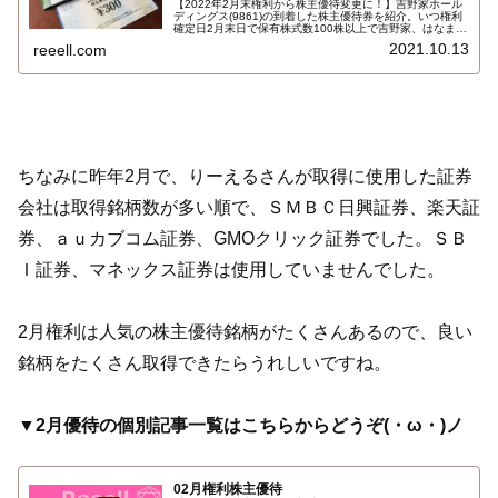
【2022年2月末権利から株主優待変更に！】吉野家ホール
ディングス(9861)の到着した株主優待券を紹介。いつ権利
確定日2月末日で保有株式数100株以上で吉野家、はなまる
うどんで利用できる株主優待券300円券10枚3000円相当で
2021.10.13
reeell.com
す。京樽での利用は2022年5月末日まで、2022年6月1日
以降は利用できません。吉野家商品詰め合わせセットと交
換引換も…
ちなみに昨年2月で、りーえるさんが取得に使用した証券
会社は取得銘柄数が多い順で、ＳＭＢＣ日興証券、楽天証
券、ａｕカブコム証券、GMOクリック証券でした。ＳＢ
Ｉ証券、マネックス証券は使用していませんでした。
2月権利は人気の株主優待銘柄がたくさんあるので、良い
銘柄をたくさん取得できたらうれしいですね。
▼2月優待の個別記事一覧はこちらからどうぞ(・ω・)ノ
02月権利株主優待