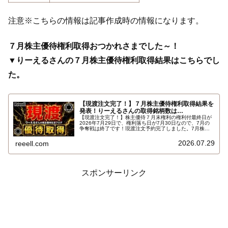
注意※こちらの情報は記事作成時の情報になります。
７月株主優待権利取得おつかれさまでした～！
▼りーえるさんの７月株主優待権利取得結果はこちらでし
た。
【現渡注文完了！】７月株主優待権利取得結果を
発表！りーえるさんの取得銘柄数は…
【現渡注文完了！】株主優待７月末権利の権利付最終日が
2026年7月29日で、権利落ち日が7月30日なので、7月の
争奪戦は終了です！現渡注文予約完了しました。7月株主
優待権利取得結果を報告します。使用した証券会社は楽天
証券のみでした。結果はこちらです…
2026.07.29
reeell.com
スポンサーリンク