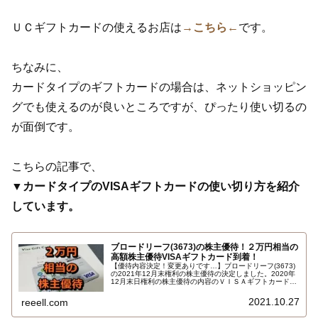
ＵＣギフトカードの使えるお店は
→こちら←
です。
ちなみに、
カードタイプのギフトカードの場合は、ネットショッピン
グでも使えるのが良いところですが、ぴったり使い切るの
が面倒です。
こちらの記事で、
▼カードタイプのVISAギフトカードの使い切り方を紹介
しています。
ブロードリーフ(3673)の株主優待！２万円相当の
高額株主優待VISAギフトカード到着！
【優待内容決定！変更ありです…】ブロードリーフ(3673)
の2021年12月末権利の株主優待の決定しました。2020年
12月末日権利の株主優待の内容のＶＩＳＡギフトカードか
ら、2021年12月末権利の株主優待はトヨタグループのス
マートフォン決済アプリ TOYOTA Wallet での電子マネー
2021.10.27
reeell.com
の贈呈に変更に…