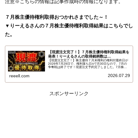
注意※こちらの情報は記事作成時の情報になります。
７月株主優待権利取得おつかれさまでした～！
▼りーえるさんの７月株主優待権利取得結果はこちらでし
た。
【現渡注文完了！】７月株主優待権利取得結果を
発表！りーえるさんの取得銘柄数は…
【現渡注文完了！】株主優待７月末権利の権利付最終日が
2026年7月29日で、権利落ち日が7月30日なので、7月の
争奪戦は終了です！現渡注文予約完了しました。7月株主
優待権利取得結果を報告します。使用した証券会社は楽天
証券のみでした。結果はこちらです…
2026.07.29
reeell.com
スポンサーリンク