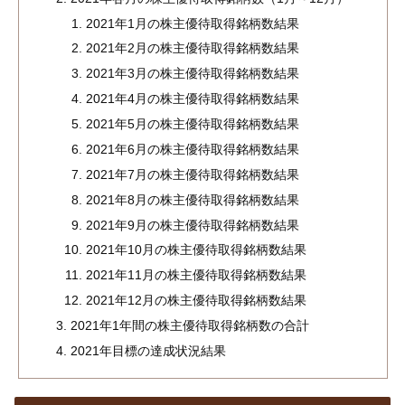
2021年1月の株主優待取得銘柄数結果
2021年2月の株主優待取得銘柄数結果
2021年3月の株主優待取得銘柄数結果
2021年4月の株主優待取得銘柄数結果
2021年5月の株主優待取得銘柄数結果
2021年6月の株主優待取得銘柄数結果
2021年7月の株主優待取得銘柄数結果
2021年8月の株主優待取得銘柄数結果
2021年9月の株主優待取得銘柄数結果
2021年10月の株主優待取得銘柄数結果
2021年11月の株主優待取得銘柄数結果
2021年12月の株主優待取得銘柄数結果
2021年1年間の株主優待取得銘柄数の合計
2021年目標の達成状況結果