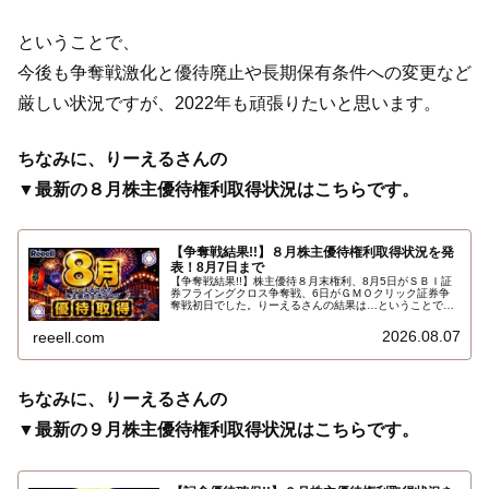
ということで、
今後も争奪戦激化と優待廃止や長期保有条件への変更など
厳しい状況ですが、2022年も頑張りたいと思います。
ちなみに、りーえるさんの
▼最新の８月株主優待権利取得状況はこちらです。
【争奪戦結果!!】８月株主優待権利取得状況を発
表！8月7日まで
【争奪戦結果!!】株主優待８月末権利、8月5日がＳＢＩ証
券フライングクロス争奪戦、6日がＧＭＯクリック証券争
奪戦初日でした。りーえるさんの結果は…ということで、
2026年8月7日までの８月株主優待権利取得状況（予約を
含む）を報告します。最新の取得状況はこちらです…
2026.08.07
reeell.com
ちなみに、りーえるさんの
▼最新の９月株主優待権利取得状況はこちらです。