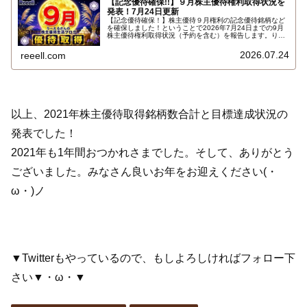
【記念優待確保!!】９月株主優待権利取得状況を
発表！7月24日更新
【記念優待確保！】株主優待９月権利の記念優待銘柄など
を確保しました！ということで2026年7月24日までの9月
株主優待権利取得状況（予約を含む）を報告します。りー
えるさんの最新の９月株主優待権利取得状況はこちらで
す…
2026.07.24
reeell.com
以上、2021年株主優待取得銘柄数合計と目標達成状況の
発表でした！
2021年も1年間おつかれさまでした。そして、ありがとう
ございました。みなさん良いお年をお迎えください(・
ω・)ノ
▼Twitterもやっているので、もしよろしければフォロー下
さい▼・ω・▼