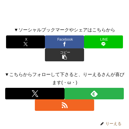
▼ソーシャルブックマークやシェアはこちらから
X
Facebook
LINE
コピー
▼こちらからフォローして下さると、りーえるさんが喜び
ます(・ω・)
りーえる