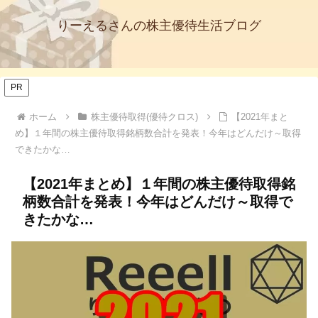
りーえるさんの株主優待生活ブログ
PR
ホーム
株主優待取得(優待クロス)
【2021年まと
め】１年間の株主優待取得銘柄数合計を発表！今年はどんだけ～取得
できたかな…
【2021年まとめ】１年間の株主優待取得銘
柄数合計を発表！今年はどんだけ～取得で
きたかな…