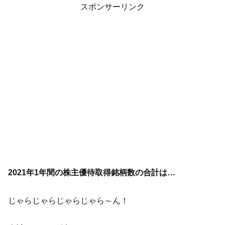
スポンサーリンク
2021年1年間の株主優待取得銘柄数の合計は…
じゃらじゃらじゃらじゃら～ん！