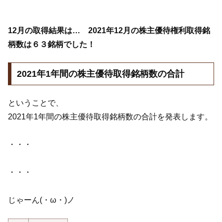
12月の取得結果は… 2021年12月の株主優待権利取得銘
柄数は６３銘柄でした！
2021年1年間の株主優待取得銘柄数の合計
ということで、
2021年1年間の株主優待取得銘柄数の合計を発表します。
・・・
・・・
じゃーん(・ω・)ノ