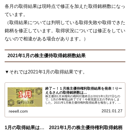
各月の取得結果は現時点で修正を加えた取得銘柄数になっ
ています。
（取得結果については判明している取得失敗や取得できた
銘柄を修正しています。取得状況については修正をしてい
ないので相違がある場合があります。）
2021年1月の株主優待取得銘柄数結果
▼それでは2021年1月の取得結果です。
終了～！１月株主優待権利取得結果を発表！りー
えるさんの取得銘柄数は…
株主優待1月末権利の権利付最終日が2021年1月27日なの
で、1月の争奪戦は終了です！今夜現渡注文の予約をしま
した。2021年1月株主優待権利取得結果を報告します。使
用した証券会社は多い順でＳＭＢＣ日興証券ａｕカブコム
証券です。楽天証券、ＳＢＩ証券、ＧＭＯクリック証券、
2021.01.27
reeell.com
は未使用でした。結果はこちら…
1月の取得結果は… 2021年1月の株主優待権利取得銘柄