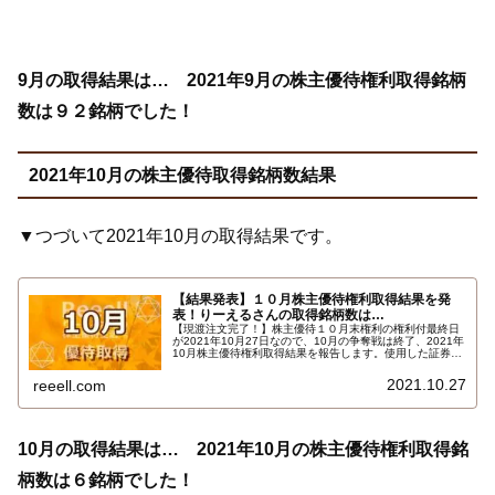
9月の取得結果は… 2021年9月の株主優待権利取得銘柄
数は９２銘柄でした！
2021年10月の株主優待取得銘柄数結果
▼つづいて2021年10月の取得結果です。
【結果発表】１０月株主優待権利取得結果を発
表！りーえるさんの取得銘柄数は…
【現渡注文完了！】株主優待１０月末権利の権利付最終日
が2021年10月27日なので、10月の争奪戦は終了、2021年
10月株主優待権利取得結果を報告します。使用した証券会
社は多い順でＳＭＢＣ日興証券、ａｕカブコム証券でし
た。楽天証券、ＧＭＯクリック証券、ＳＢＩ証券は未使用
2021.10.27
reeell.com
でした。結果はこちら…
10月の取得結果は… 2021年10月の株主優待権利取得銘
柄数は６銘柄でした！