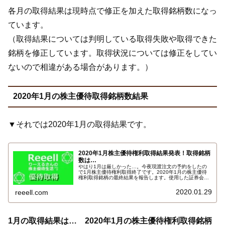
各月の取得結果は現時点で修正を加えた取得銘柄数になっ
ています。
（取得結果については判明している取得失敗や取得できた
銘柄を修正しています。取得状況については修正をしてい
ないので相違がある場合があります。）
2020年1月の株主優待取得銘柄数結果
▼それでは2020年1月の取得結果です。
2020年1月株主優待権利取得結果発表！取得銘柄
数は…
やはり1月は厳しかった…。今夜現渡注文の予約をしたの
で1月株主優待権利取得終了です。2020年1月の株主優待
権利取得銘柄の最終結果を報告します。使用した証券会社
は楽天証券のみ。ＳＭＢＣ日興証券、ＧＭＯクリック証
券、ａｕカブコム証券、ＳＢＩ証券は未使用でした。取得
2020.01.29
reeell.com
結果はこちらです…
1月の取得結果は… 2020年1月の株主優待権利取得銘柄