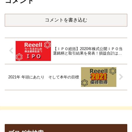
コメント
コメントを書き込む
【ＩＰＯ総括】2020年株式公開ＩＰＯ当
選銘柄と取引結果を発表！損益合計は…
2021年 年頭にあたり そして本年の目標