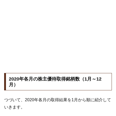
2020年各月の株主優待取得銘柄数（1月～12
月）
つづいて、2020年各月の取得結果を1月から順に紹介して
いきます。