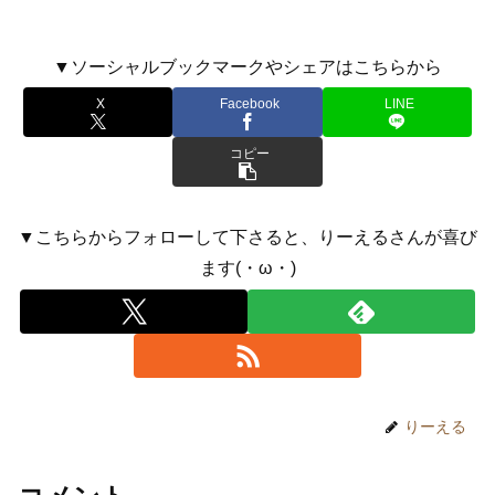
▼ソーシャルブックマークやシェアはこちらから
X
Facebook
LINE
コピー
▼こちらからフォローして下さると、りーえるさんが喜び
ます(・ω・)
りーえる