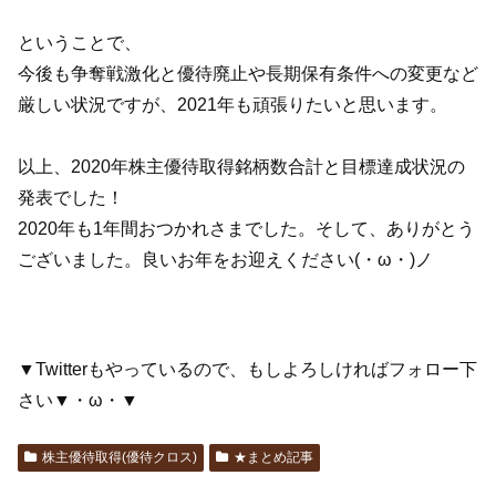
ということで、
今後も争奪戦激化と優待廃止や長期保有条件への変更など
厳しい状況ですが、2021年も頑張りたいと思います。
以上、2020年株主優待取得銘柄数合計と目標達成状況の
発表でした！
2020年も1年間おつかれさまでした。そして、ありがとう
ございました。良いお年をお迎えください(・ω・)ノ
▼Twitterもやっているので、もしよろしければフォロー下
さい▼・ω・▼
株主優待取得(優待クロス)
★まとめ記事