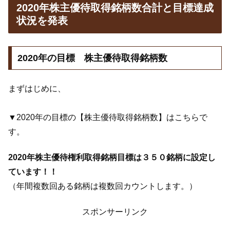
2020年株主優待取得銘柄数合計と目標達成
状況を発表
2020年の目標 株主優待取得銘柄数
まずはじめに、
▼2020年の目標の【株主優待取得銘柄数】はこちらで
す。
2020年株主優待権利取得銘柄目標は３５０銘柄に設定し
ています！！
（年間複数回ある銘柄は複数回カウントします。）
スポンサーリンク