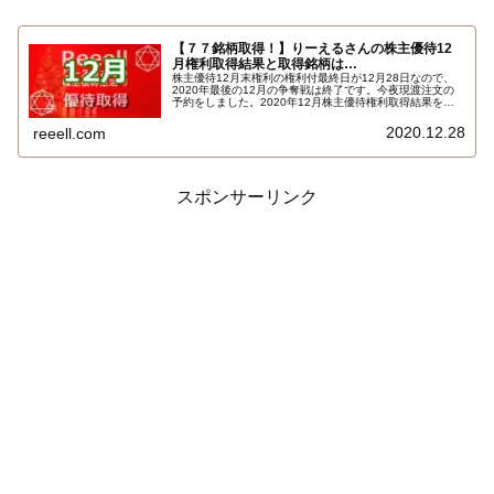
【７７銘柄取得！】りーえるさんの株主優待12
月権利取得結果と取得銘柄は…
株主優待12月末権利の権利付最終日が12月28日なので、
2020年最後の12月の争奪戦は終了です。今夜現渡注文の
予約をしました。2020年12月株主優待権利取得結果を報
告します。使用した証券会社は多い順でＳＭＢＣ日興証
券、ａｕカブコム証券、楽天証券、ＳＢＩ証券、ＧＭＯク
2020.12.28
reeell.com
リック証券でした。結果はこちら…
スポンサーリンク