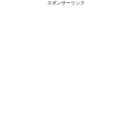
スポンサーリンク