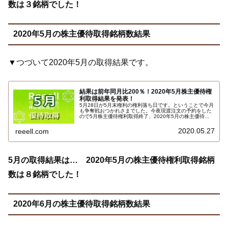
数は３銘柄でした！
2020年5月の株主優待取得銘柄数結果
▼つづいて2020年5月の取得結果です。
結果は前年同月比200％！2020年5月株主優待権
利取得結果を発表！
5月28日が5月末権利の権利落ち日です。ということで今月
も争奪戦おつかれさまでした。今夜現渡注文の予約をした
ので5月株主優待権利取得終了、2020年5月の株主優待権
利取得銘柄の最終結果を報告します。使用した証券会社は
ＳＭＢＣ日興証券、楽天証券、ＧＭＯクリック証券、ａｕ
2020.05.27
reeell.com
カブコム証券です。取得結果はこちらです…
5月の取得結果は… 2020年5月の株主優待権利取得銘柄
数は８銘柄でした！
2020年6月の株主優待取得銘柄数結果