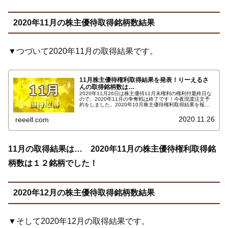
2020年11月の株主優待取得銘柄数結果
▼つづいて2020年11月の取得結果です。
11月株主優待権利取得結果を発表！りーえるさ
んの取得銘柄数は…
2020年11月26日は株主優待11月末権利の権利付最終日な
ので、2020年11月の争奪戦は終了です！今夜現渡注文予
約をしました。2020年10月株主優待権利取得結果を報告
します。使用した証券会社は多い順でＳＭＢＣ日興証券、
ａｕカブコム証券、楽天証券です。ＳＢＩ証券、ＧＭＯク
2020.11.26
reeell.com
リック証券は未使用でした。結果はこちら…
11月の取得結果は… 2020年11月の株主優待権利取得銘
柄数は１２銘柄でした！
2020年12月の株主優待取得銘柄数結果
▼そして2020年12月の取得結果です。