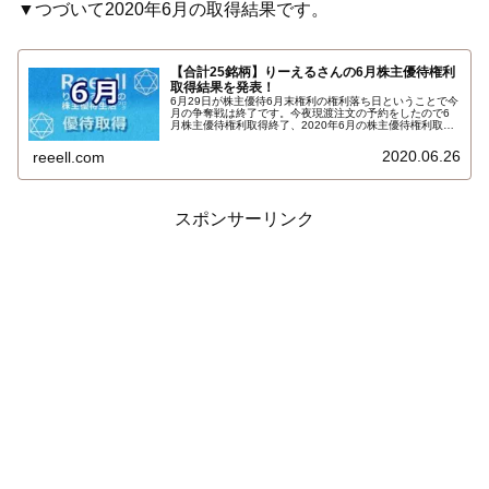
▼つづいて2020年6月の取得結果です。
【合計25銘柄】りーえるさんの6月株主優待権利
取得結果を発表！
6月29日が株主優待6月末権利の権利落ち日ということで今
月の争奪戦は終了です。今夜現渡注文の予約をしたので6
月株主優待権利取得終了、2020年6月の株主優待権利取得
銘柄の最終結果を報告します。使用した証券会社はＳＭＢ
Ｃ日興証券、ａｕカブコム証券、楽天証券、ＧＭＯクリッ
2020.06.26
reeell.com
ク証券、ＳＢＩ証券です。取得結果はこちらです…
スポンサーリンク