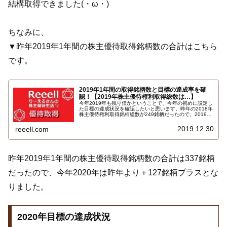
結構取得できました(・ω・)
ちなみに、
▼昨年2019年1年間の株主優待取得銘柄数の合計はこちら
です。
2019年1年間の取得銘柄数と目標の達成率を確
認！【2019年株主優待権利取得総数は…】
今年2019年も残り僅かということで、今年の初めに設定し
た目標の達成状況を確認したいと思います。昨年の2018年
株主優待権利取得銘柄総数が249銘柄だったので、2019年
の目標はきりの良い数字で３００銘柄に設定していまし
た。今年の実績、株主優待権利取得総数と目標の達成率を
2019.12.30
reeell.com
確認します…
昨年2019年1年間の株主優待取得銘柄数の合計は337銘柄
だったので、今年2020年は昨年より＋127銘柄プラスとな
りました。
2020年目標の達成状況