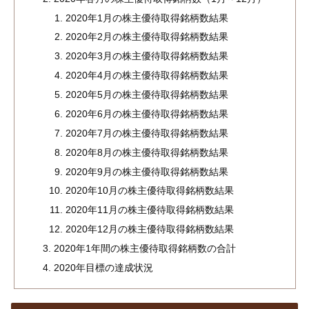
2020年1月の株主優待取得銘柄数結果
2020年2月の株主優待取得銘柄数結果
2020年3月の株主優待取得銘柄数結果
2020年4月の株主優待取得銘柄数結果
2020年5月の株主優待取得銘柄数結果
2020年6月の株主優待取得銘柄数結果
2020年7月の株主優待取得銘柄数結果
2020年8月の株主優待取得銘柄数結果
2020年9月の株主優待取得銘柄数結果
2020年10月の株主優待取得銘柄数結果
2020年11月の株主優待取得銘柄数結果
2020年12月の株主優待取得銘柄数結果
2020年1年間の株主優待取得銘柄数の合計
2020年目標の達成状況