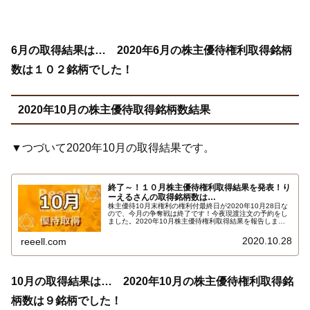
6月の取得結果は… 2020年6月の株主優待権利取得銘柄
数は１０２銘柄でした！
2020年10月の株主優待取得銘柄数結果
▼つづいて2020年10月の取得結果です。
終了～！１０月株主優待権利取得結果を発表！り
ーえるさんの取得銘柄数は…
株主優待10月末権利の権利付最終日が2020年10月28日な
ので、今月の争奪戦は終了です！今夜現渡注文の予約をし
ました。2020年10月株主優待権利取得結果を報告しま
す。使用した証券会社は多い順でＳＭＢＣ日興証券、楽天
証券、ａｕカブコム証券です。ＳＢＩ証券、ＧＭＯクリッ
2020.10.28
reeell.com
ク証券、は未使用でした。結果はこちら…
10月の取得結果は… 2020年10月の株主優待権利取得銘
柄数は９銘柄でした！