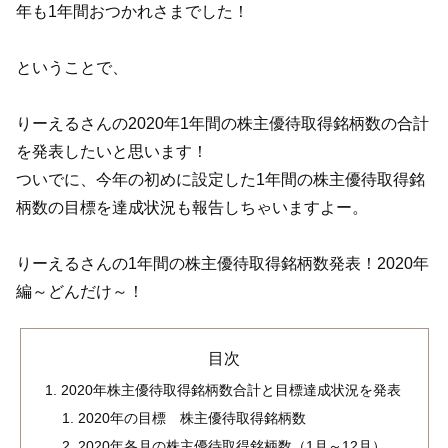
年も1年間おつかれさまでした！
ということで、
りーえるさんの2020年1年間の株主優待取得銘柄数の合計
を発表したいと思います！
ついでに、今年の初めに設定した1年間の株主優待取得銘
柄数の目標を達成状況も報告しちゃいますよー。
りーえるさんの1年間の株主優待取得銘柄数発表！2020年
編～どんだけ～！
目次
2020年株主優待取得銘柄数合計と目標達成状況を発表
2020年の目標 株主優待取得銘柄数
2020年各月の株主優待取得銘柄数（1月～12月）