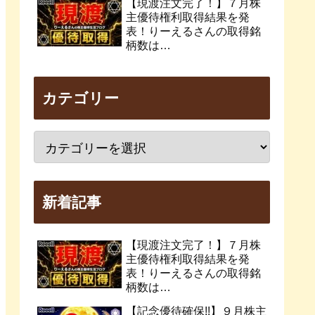
【現渡注文完了！】７月株
主優待権利取得結果を発
表！りーえるさんの取得銘
柄数は…
カテゴリー
新着記事
【現渡注文完了！】７月株
主優待権利取得結果を発
表！りーえるさんの取得銘
柄数は…
【記念優待確保!!】９月株主