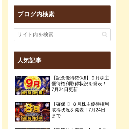
ブログ内検索
人気記事
【記念優待確保!!】９月株主
優待権利取得状況を発表！
7月24日更新
【確保!!】８月株主優待権利
取得状況を発表！7月24日
まで