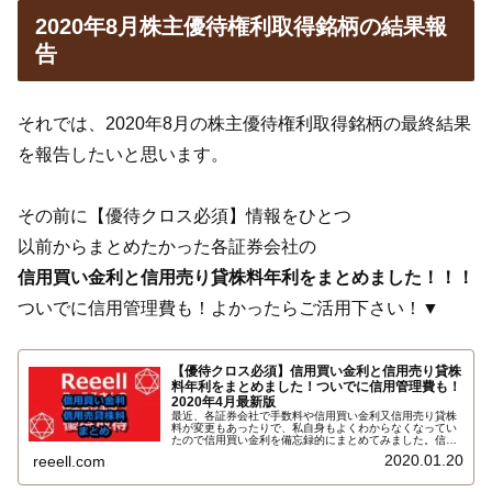
2020年8月株主優待権利取得銘柄の結果報
告
それでは、2020年8月の株主優待権利取得銘柄の最終結果
を報告したいと思います。
その前に【優待クロス必須】情報をひとつ
以前からまとめたかった各証券会社の
信用買い金利と信用売り貸株料年利をまとめました！！！
ついでに信用管理費も！よかったらご活用下さい！▼
【優待クロス必須】信用買い金利と信用売り貸株
料年利をまとめました！ついでに信用管理費も！
2020年4月最新版
最近、各証券会社で手数料や信用買い金利又信用売り貸株
料が変更もあったりで、私自身もよくわからなくなってい
たので信用買い金利を備忘録的にまとめてみました。信用
買い金利のついでに信用売り貸株料と信用管理費（1ヶ月
2020.01.20
reeell.com
以上）も一覧にまとめました。こちらです…