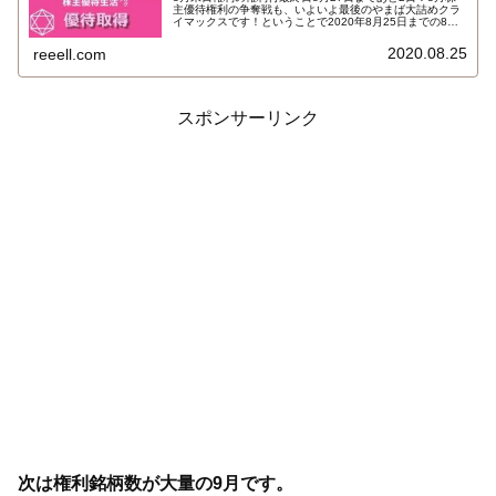
主優待権利の争奪戦も、いよいよ最後のやまば大詰めクラ
イマックスです！ということで2020年8月25日までの8月
株主優待権利取得状況（予約を含む）を報告します。いま
のところ34銘柄確保です。最新の取得状況と争奪戦の結果
2020.08.25
reeell.com
はこちら…
スポンサーリンク
次は権利銘柄数が大量の9月です。