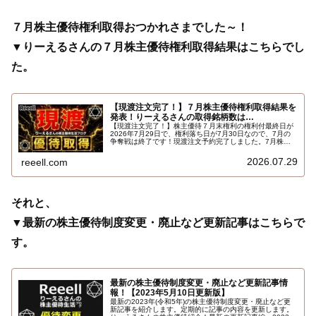
７月株主優待権利取得おつかれさまでした～！
▼りーえるさんの７月株主優待権利取得結果はこちらでし
た。
【現渡注文完了！】７月株主優待権利取得結果を
発表！りーえるさんの取得銘柄数は…
【現渡注文完了！】株主優待７月末権利の権利付最終日が
2026年7月29日で、権利落ち日が7月30日なので、7月の
争奪戦は終了です！現渡注文予約完了しました。7月株主
優待権利取得結果を報告します。使用した証券会社は楽天
証券のみでした。結果はこちらです…
2026.07.29
reeell.com
それと、
▼最新の株主優待制度変更・廃止など更新記事はこちらで
す。
最新の株主優待制度変更・廃止など更新記事情
報！【2023年5月10日更新版】
最新の2023年(令和5年)の株主優待制度変更・廃止など更
新記事を紹介します。定期的に記事の内容を更新します。