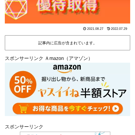
2021.08.27
2022.07.29
記事内に広告が含まれています。
スポンサーリンク Ａmazon（アマゾン）
スポンサーリンク