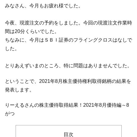
みなさん、今月もお疲れ様でした。
今夜、現渡注文の予約をしました。今回の現渡注文作業時
間は20分くらいでした。
ちなみに、今月はＳＢＩ証券のフライングクロスはなしで
した。
とりあえずいまのところ、特に問題はありませんでした。
ということで、2021年8月株主優待権利取得銘柄の結果を
発表します。
りーえるさんの株主優待取得結果！2021年8月優待編～8
がつ
目次