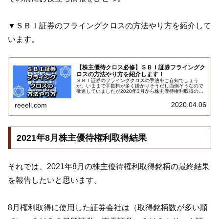
▼ＳＢＩ証券のフライングクロスの方法やり方を紹介して
います。
【株主優待クロス必修】ＳＢＩ証券フライングク
ロスの方法やり方を紹介します！
ＳＢＩ証券のフライングクロスの手法をご存知でしょう
か。いままで手数料が多く掛かりそうだし面倒そうなので
敬遠していましたが2020年3月から株主優待権利取得のＳ
ＢＩ証券のフライングクロス争奪戦に参戦しています。ク
ロス解消の決済注文もとても簡単だったので手法やり方方
2020.04.06
reeell.com
法をご紹介します…
2021年8月株主優待権利取得結果
それでは、2021年8月の株主優待権利取得銘柄の最終結果
を報告したいと思います。
8月権利取得に使用した証券会社は（取得銘柄数が多い順