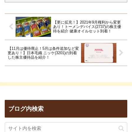
【更に拡充！】2021年9月権利から変更
あり！トーメンデバイス(2737)の株主優
待を紹介 健康オイルセット到着！
【11月は優待廃止！5月は条件追加など変
更あり！】日本毛織 ニッケ(3201)の到着
した株主優待品を紹介！
ブログ内検索