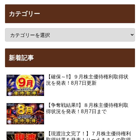
カテゴリー
新着記事
【確保～!!】９月株主優待権利取得状
況を発表！8月7日更新
【争奪戦結果!!】８月株主優待権利取
得状況を発表！8月7日まで
【現渡注文完了！】７月株主優待権利
取得結果を発表！りーえるさんの取得