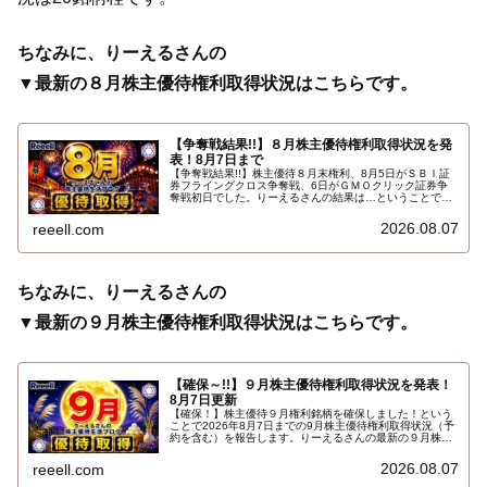
ちなみに、りーえるさんの
▼最新の８月株主優待権利取得状況はこちらです。
【争奪戦結果!!】８月株主優待権利取得状況を発
表！8月7日まで
【争奪戦結果!!】株主優待８月末権利、8月5日がＳＢＩ証
券フライングクロス争奪戦、6日がＧＭＯクリック証券争
奪戦初日でした。りーえるさんの結果は…ということで、
2026年8月7日までの８月株主優待権利取得状況（予約を
含む）を報告します。最新の取得状況はこちらです…
2026.08.07
reeell.com
ちなみに、りーえるさんの
▼最新の９月株主優待権利取得状況はこちらです。
【確保～!!】９月株主優待権利取得状況を発表！
8月7日更新
【確保！】株主優待９月権利銘柄を確保しました！という
ことで2026年8月7日までの9月株主優待権利取得状況（予
約を含む）を報告します。りーえるさんの最新の９月株主
優待権利取得状況はこちらです…
2026.08.07
reeell.com