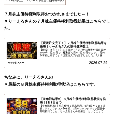
1000株以上
+2,200円相当(優待券4枚)
７月株主優待権利取得おつかれさまでした～！
▼りーえるさんの７月株主優待権利取得結果はこちらでし
た。
【現渡注文完了！】７月株主優待権利取得結果を
発表！りーえるさんの取得銘柄数は…
【現渡注文完了！】株主優待７月末権利の権利付最終日が
2026年7月29日で、権利落ち日が7月30日なので、7月の
争奪戦は終了です！現渡注文予約完了しました。7月株主
優待権利取得結果を報告します。使用した証券会社は楽天
証券のみでした。結果はこちらです…
2026.07.29
reeell.com
ちなみに、りーえるさんの
▼最新の８月株主優待権利取得状況はこちらです。
【争奪戦結果!!】８月株主優待権利取得状況を発
表！8月7日まで
【争奪戦結果!!】株主優待８月末権利、8月5日がＳＢＩ証
券フライングクロス争奪戦、6日がＧＭＯクリック証券争
奪戦初日でした。りーえるさんの結果は…ということで、