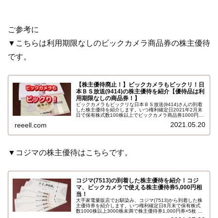
ご参考に
▼こちらは利用期限なしのビックカメラ商品券の株主優待
です。
【株主優待廃止！】ビックカメラもビックリ！日
本ＢＳ放送(9414)の株主優待を紹介【優待品は利
用期限なしの商品券！】
ビックカメラもビックリな日本ＢＳ放送(9414)さんの到着
した株主優待を紹介します。いつ権利確定日2021年2月末
日で保有株式数100株以上でビックカメラ商品券1000円1
枚です！ビックカメラ、ビックカメラグループ全店(コジ
2021.05.20
reeell.com
マ、ソフマップ、ビックアウトレット、ビック酒販)各店、
Air BIC各店で利用できる…
▼コジマの株主優待はこちらです。
コジマ(7513)の到着した株主優待を紹介！コジ
マ、ビックカメラで使える株主優待券5,000円相
当！
大手家電量販店でお馴染み、コジマ(7513)から到着した株
主優待券を紹介します。いつ権利確定日8月末で保有株式
数1000株以上3000株未満で株主優待券1,000円券×5枚 合
計5,000円相当です！株主優待券はコジマ、コジマネッ