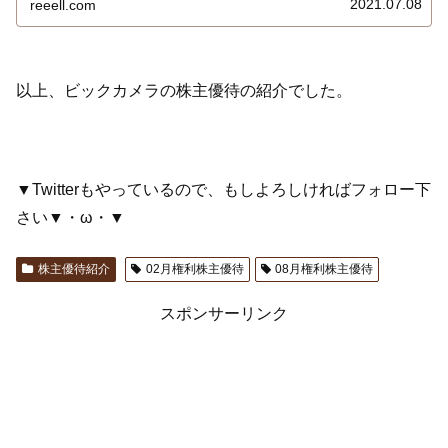
2021.07.08
reeell.com
ト、ビックカメラ、ソフマップ、ビックカメラアウトレッ
トの各店舗で利用できます…
以上、ビックカメラの株主優待の紹介でした。
▼Twitterもやっているので、もしよろしければフォロー下
さい▼・ω・▼
株主優待紹介
02月権利株主優待
08月権利株主優待
スポンサーリンク