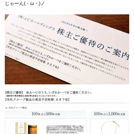
じゃーん(・ω・)ノ