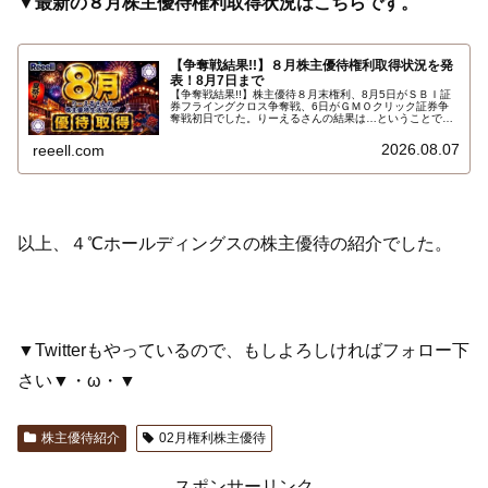
▼最新の８月株主優待権利取得状況はこちらです。
【争奪戦結果!!】８月株主優待権利取得状況を発
表！8月7日まで
【争奪戦結果!!】株主優待８月末権利、8月5日がＳＢＩ証
券フライングクロス争奪戦、6日がＧＭＯクリック証券争
奪戦初日でした。りーえるさんの結果は…ということで、
2026年8月7日までの８月株主優待権利取得状況（予約を
含む）を報告します。最新の取得状況はこちらです…
2026.08.07
reeell.com
以上、４℃ホールディングスの株主優待の紹介でした。
▼Twitterもやっているので、もしよろしければフォロー下
さい▼・ω・▼
株主優待紹介
02月権利株主優待
スポンサーリンク