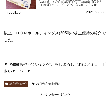
つ権利日は、2月末日と8月末日です。権利確定日2月末で
1000株以上で、ケーヨーデイツー全店舗、iite BY D2、ペ
ット＆グリーンで10％割引で買物ができるカードです。支
払いは現金のみで、回数と限度額の設定はありません！詳
2021.05.30
reeell.com
しくはこちら…
以上、ＤＣＭホールディングス(3050)の株主優待の紹介で
した。
▼Twitterもやっているので、もしよろしければフォロー下
さい▼・ω・▼
株主優待紹介
02月権利株主優待
スポンサーリンク