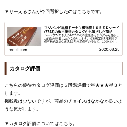
▼りーえるさんが今回選択したのはこちらです。
フジバンビ黒糖ドーナツ棒到着！ＳＥＥＤシード
(7743)の株主優待カタログから選択した商品！
シード(7743)さんの2020年の株主優待カタログから選択し
た商品が到着したので紹介します。権利確定日3月末日で
保有株式数100株以上3年未満保有の場合で、1000ポイン
トで選択できる地方名産品などの商品が掲載された優待カ
タログギフトから選択した熊本フジバンビさんの黒糖ドー
2020.08.28
reeell.com
ナツ棒30本です。感想レビューは…
カタログ評価
こちらの優待カタログ評価は５段階評価で星★★★星３と
します。
掲載数は少ないですが、商品のチョイスはなかなか良いよ
うな気がします。
▼カタログ評価についてはこちら。