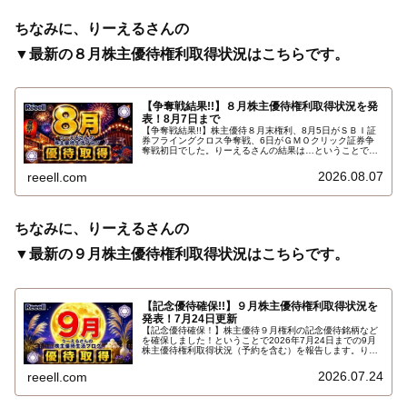
ちなみに、りーえるさんの
▼最新の８月株主優待権利取得状況はこちらです。
【争奪戦結果!!】８月株主優待権利取得状況を発
表！8月7日まで
【争奪戦結果!!】株主優待８月末権利、8月5日がＳＢＩ証
券フライングクロス争奪戦、6日がＧＭＯクリック証券争
奪戦初日でした。りーえるさんの結果は…ということで、
2026年8月7日までの８月株主優待権利取得状況（予約を
含む）を報告します。最新の取得状況はこちらです…
2026.08.07
reeell.com
ちなみに、りーえるさんの
▼最新の９月株主優待権利取得状況はこちらです。
【記念優待確保!!】９月株主優待権利取得状況を
発表！7月24日更新
【記念優待確保！】株主優待９月権利の記念優待銘柄など
を確保しました！ということで2026年7月24日までの9月
株主優待権利取得状況（予約を含む）を報告します。りー
えるさんの最新の９月株主優待権利取得状況はこちらで
す…
2026.07.24
reeell.com