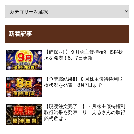
新着記事
【確保～!!】９月株主優待権利取得状
況を発表！8月7日更新
【争奪戦結果!!】８月株主優待権利取
得状況を発表！8月7日まで
【現渡注文完了！】７月株主優待権利
取得結果を発表！りーえるさんの取得
銘柄数は…