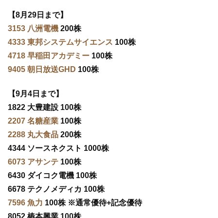
【8月29日まで】
3153 八洲電機
200株
4333 東邦システムサイエンス
100株
4718 早稲田アカデミー
100株
9405 朝日放送GHD
100株
【9月4日まで】
1822 大豊建設 100株
2207 名糖産業
100株
2288 丸大食品
200株
4344 ソースネクスト 1000株
6073 アサンテ
100株
6430 ダイコク電機 100株
6678 テクノメディカ 100株
7596 魚力
100株 ※通常優待+記念優待
8052 椿本興業 100株