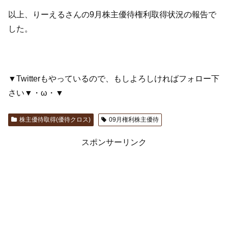
以上、りーえるさんの9月株主優待権利取得状況の報告で
した。
▼Twitterもやっているので、もしよろしければフォロー下
さい▼・ω・▼
株主優待取得(優待クロス)
09月権利株主優待
スポンサーリンク