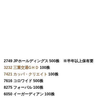
2749 JPホールディングス 500株 ※半年以上保有要
3232 三重交通GＨＤ
100株
7421 カッパ・クリエイト
100株
7616 コロワイド 500株
8275 フォーバル 100株
6050 イーガーディアン 100株