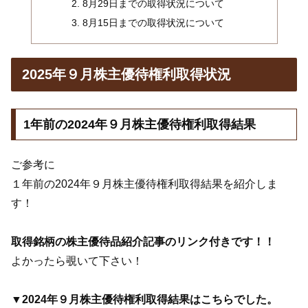
8月29日までの取得状況について
8月15日までの取得状況について
2025年９月株主優待権利取得状況
1年前の2024年９月株主優待権利取得結果
ご参考に
１年前の2024年９月株主優待権利取得結果を紹介しま
す！
取得銘柄の株主優待品紹介記事のリンク付きです！！
よかったら覗いて下さい！
▼2024年９月株主優待権利取得結果はこちらでした。