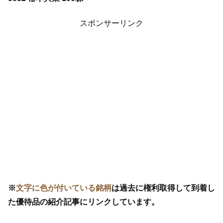
スポンサーリンク
※
文字に色が付いている銘柄
は過去に権利取得して到着し
た優待品の紹介記事にリンクしています。