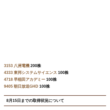
3153 八洲電機
200株
4333 東邦システムサイエンス
100株
4718 早稲田アカデミー
100株
9405 朝日放送GHD
100株
8月15日までの取得状況について