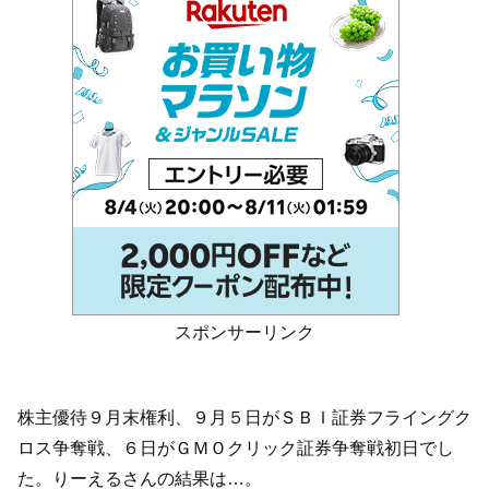
スポンサーリンク
株主優待９月末権利、９月５日がＳＢＩ証券フライングク
ロス争奪戦、６日がＧＭＯクリック証券争奪戦初日でし
た。りーえるさんの結果は…。