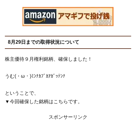
8月29日までの取得状況について
株主優待９月権利銘柄、確保しました！
うむ(・ω・)ﾐﾝﾅｶﾌﾞｶｱｶﾞｯﾃﾝﾅ
ということで、
▼今回確保した銘柄はこちらです。
スポンサーリンク